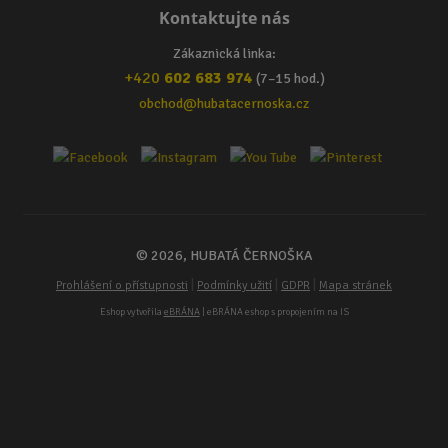
Kontaktujte nás
Zákaznická linka:
+420
602 683 974
(7–15 hod.)
obchod@hubatacernoska.cz
© 2026, HUBATÁ ČERNOŠKA
|
|
|
Prohlášení o přístupnosti
Podmínky užití
GDPR
Mapa stránek
Eshop vytvořila
eBRÁNA
| eBRÁNA eshop s propojením na IS