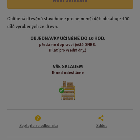
n
i
š
i
t
i
t
m
t
Oblíbená dřevěná stavebnice pro nejmenší děti obsahuje 100
p
n
m
dílů vyrobených ze dřeva.
o
o
n
ž
o
č
OBJEDNÁVKY UČINĚNÉ DO 10 HOD.
s
ž
e
předáme
dopravci ještě DNES.
t
s
t
(Platí pro všední dny.)
v
t
í
v
VŠE SKLADEM
í
Ihned odesíláme
Zeptejte se odborníka
Sdílet