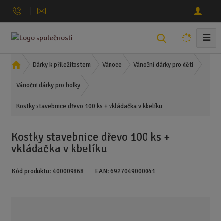
☰
V
y
h
Ú
Dárky k příležitostem
Vánoce
Vánoční dárky pro děti
l
v
o
Vánoční dárky pro holky
e
d
d
Kostky stavebnice dřevo 100 ks + vkládačka v kbelíku
n
a
í
t
s
Kostky stavebnice dřevo 100 ks +
t
vkládačka v kbelíku
r
a
Kód produktu:
400009868
EAN:
6927049000041
n
a