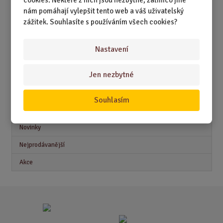
DÁRKY PODLE ZAMĚSTNÁNÍ
nám pomáhají vylepšit tento web a váš uživatelský
zážitek. Souhlasíte s používáním všech cookies?
DÁRKY PRO DĚTI A MLÁDEŽ
DÁRKY PRO MUŽE
Nastavení
DÁRKY PRO ŽENY
Jen nezbytné
Souhlasím
Akční nabídky
Novinky
Nejprodávanější
Akce