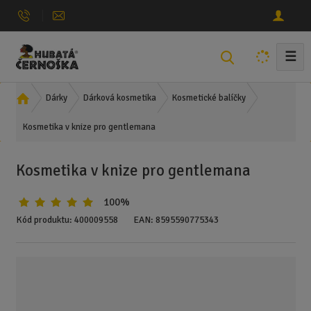
☰
V
y
h
Ú
Dárky
Dárková kosmetika
Kosmetické balíčky
l
v
e
Kosmetika v knize pro gentlemana
o
d
d
n
a
Kosmetika v knize pro gentlemana
í
t
s
100%
t
r
Kód produktu:
400009558
EAN:
8595590775343
a
n
a