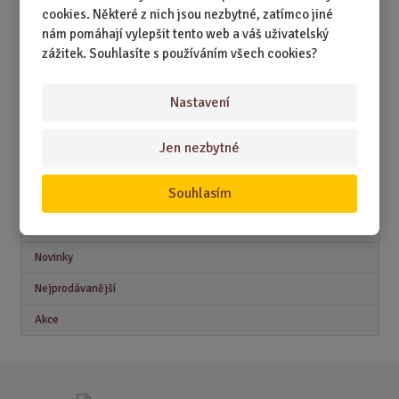
DÁRKY PODLE ZÁJMŮ
cookies. Některé z nich jsou nezbytné, zatímco jiné
nám pomáhají vylepšit tento web a váš uživatelský
DÁRKY PODLE ZAMĚSTNÁNÍ
zážitek. Souhlasíte s používáním všech cookies?
DÁRKY PRO DĚTI A MLÁDEŽ
DÁRKY PRO MUŽE
Nastavení
DÁRKY PRO ŽENY
Jen nezbytné
Souhlasím
Akční nabídky
Novinky
Nejprodávanější
Akce