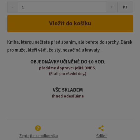
S
N
Z
Ks
n
a
m
í
v
ě
ž
ý
Vložit do košíku
n
i
š
i
t
i
t
m
t
Kniha, kterou nečtete před spaním, ale berete do sprchy. Dárek
p
n
m
pro muže, kteří vědí, že styl nezačíná u kravaty.
o
o
n
ž
o
č
OBJEDNÁVKY UČINĚNÉ DO 10 HOD.
s
ž
e
předáme
dopravci ještě DNES.
t
s
t
(Platí pro všední dny.)
v
t
í
v
VŠE SKLADEM
í
Ihned odesíláme
Zeptejte se odborníka
Sdílet