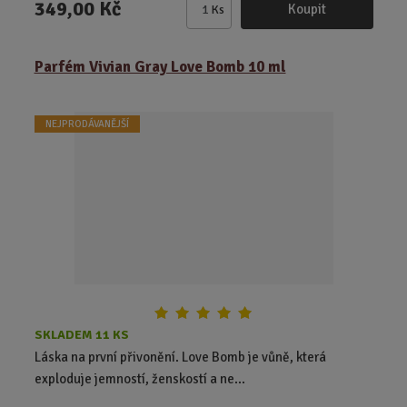
349,00 Kč
Koupit
Ks
Z
m
ě
Parfém Vivian Gray Love Bomb 10 ml
n
i
t
NEJPRODÁVANĚJŠÍ
p
o
č
e
t
SKLADEM 11 KS
Láska na první přivonění. Love Bomb je vůně, která
exploduje jemností, ženskostí a ne...