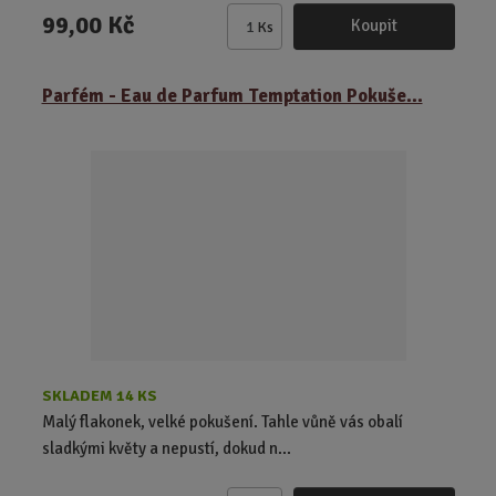
99,00 Kč
Koupit
Ks
Z
m
ě
Parfém - Eau de Parfum Temptation Pokuše...
n
i
t
p
o
č
e
t
SKLADEM 14 KS
Malý flakonek, velké pokušení. Tahle vůně vás obalí
sladkými květy a nepustí, dokud n...