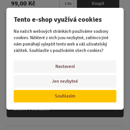
99,00 Kč
Koupit
Ks
Z
m
Tento e-shop využívá cookies
ě
n
Na našich webových stránkách používáme soubory
i
cookies. Některé z nich jsou nezbytné, zatímco jiné
DÁRKY
t
nám pomáhají vylepšit tento web a váš uživatelský
p
DÁRKY K NAROZENINÁM
zážitek. Souhlasíte s používáním všech cookies?
o
č
DÁRKY K PŘÍLEŽITOSTEM
e
Nastavení
DÁRKY PODLE ZÁJMŮ
t
DÁRKY PODLE ZAMĚSTNÁNÍ
Jen nezbytné
DÁRKY PRO DĚTI A MLÁDEŽ
Souhlasím
DÁRKY PRO MUŽE
DÁRKY PRO ŽENY