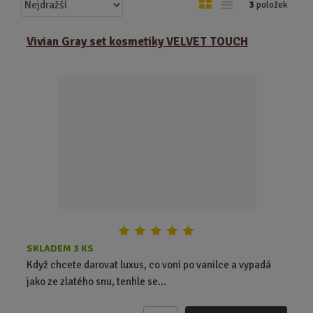
Ř
O
T
3
položek
a
b
a
z
r
b
Vivian Gray set kosmetiky VELVET TOUCH
e
á
u
n
z
l
í
k
k
p
o
o
r
o
v
v
d
ý
ý
u
v
v
k
ý
ý
t
p
p
ů
i
i
s
s
SKLADEM 3 KS
Když chcete darovat luxus, co voní po vanilce a vypadá
jako ze zlatého snu, tenhle se...