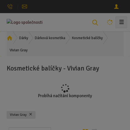
☰
V
y
h
Ú
Dárky
Dárková kosmetika
Kosmetické balíčky
l
v
Vivian Gray
o
e
d
d
n
a
Kosmetické balíčky - Vivian Gray
í
t
s
t
r
a
Probíhá načítání komponenty
n
a
Vivian Gray