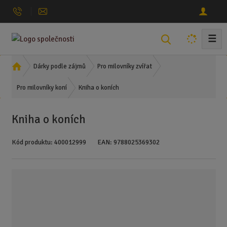
☰
V
y
h
Ú
Dárky podle zájmů
Pro milovníky zvířat
l
v
Kniha o koních
o
Pro milovníky koní
e
d
d
n
a
Kniha o koních
í
t
s
Kód produktu:
400012999
EAN:
9788025369302
t
r
a
n
a