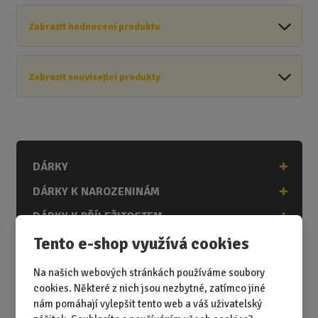
Zobrazit hodnocení produktu
Zobrazit související produkty
DÁRKY
DÁRKY K NAROZENINÁM
DÁRKY K PŘÍLEŽITOSTEM
Tento e-shop využívá cookies
DÁRKY PODLE ZÁJMŮ
DÁRKY PODLE ZAMĚSTNÁNÍ
Na našich webových stránkách používáme soubory
cookies. Některé z nich jsou nezbytné, zatímco jiné
DÁRKY PRO DĚTI A MLÁDEŽ
nám pomáhají vylepšit tento web a váš uživatelský
DÁRKY PRO MUŽE