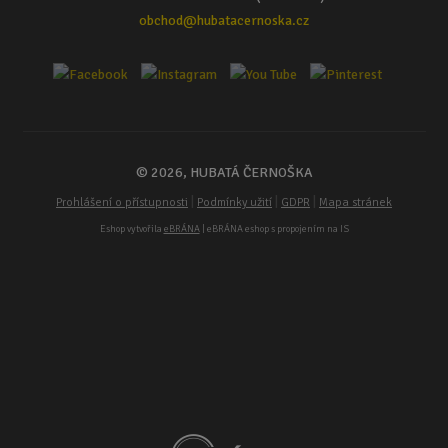
obchod@hubatacernoska.cz
© 2026, HUBATÁ ČERNOŠKA
|
|
|
Prohlášení o přístupnosti
Podmínky užití
GDPR
Mapa stránek
Eshop vytvořila
eBRÁNA
| eBRÁNA eshop s propojením na IS