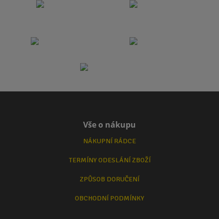
Vše o nákupu
NÁKUPNÍ RÁDCE
TERMÍNY ODESLÁNÍ ZBOŽÍ
ZPŮSOB DORUČENÍ
OBCHODNÍ PODMÍNKY