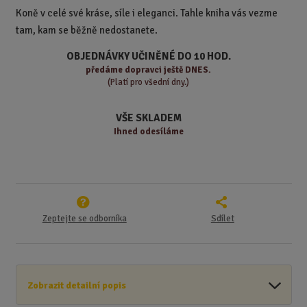
t
m
t
Koně v celé své kráse, síle i eleganci. Tahle kniha vás vezme
p
n
m
tam, kam se běžně nedostanete.
o
o
n
ž
o
č
OBJEDNÁVKY UČINĚNÉ DO 10 HOD.
s
ž
e
předáme
dopravci ještě DNES.
t
s
t
(Platí pro všední dny.)
v
t
í
v
VŠE SKLADEM
í
Ihned odesíláme
Zeptejte se odborníka
Sdílet
Zobrazit detailní popis