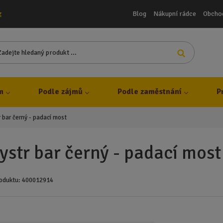
Blog
Nákupní rádce
Obcho
z
Z
Vyhledat
a
d
e
j
m
Podle zájmů
Podle zaměstnání
P
t
e
 bar černý - padací most
h
l
e
ystr bar černý - padací most
d
a
n
oduktu:
400012914
ý
p
r
o