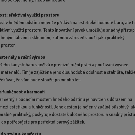
ího pokoje, herny, nebo kanceláře.
st: efektivní využití prostoru
st v hnědém odstínu nejenže přidává na estetické hodnotě baru, ale t
ktivní využití prostoru. Tento inovativní prvek umožňuje snadný přístup
íbeným láhvím a sklenicím, zatímco zároveň slouží jako praktický
 prostor.
materiály a ruční výroba
šeho kanystr baru spočívá v precizní ruční práci a používání vysoce
 materiálů. Tím je zajištěna jeho dlouhodobá odolnost a stabilita, takž
ekávat, že vám bude sloužit po mnoho let.
a funkčnost v harmonii
ar černý s padacím mostem hnědého odstínu je navržen s důrazem na
mezi estetikou a funkčností. Jeho design je nejen vizuálně působivý, al
málně praktický, poskytuje dostatek úložného prostoru a snadný příst
 co potřebujete pro perfektní barový zážitek.
 do stylu a komfortu