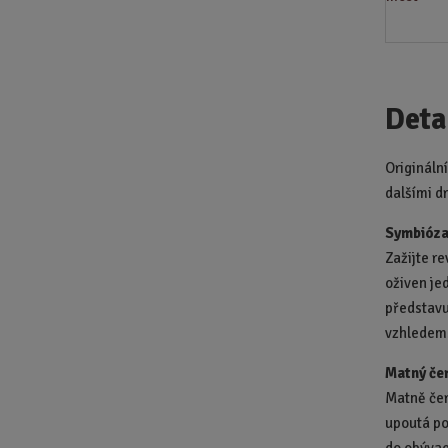
Deta
Origináln
dalšími d
Symbióza
Zažijte r
oživen je
představu
vzhledem
Matný če
Matně čer
upoutá po