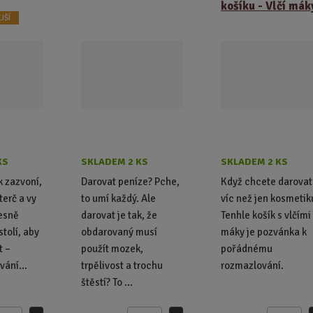
košíku - Vlčí mák
JŠÍ
KS
SKLADEM 2 KS
SKLADEM 2 KS
k zazvoní,
Darovat peníze? Pche,
Když chcete darovat
terč a vy
to umí každý. Ale
víc než jen kosmetik
esně
darovat je tak, že
Tenhle košík s vlčími
tolí, aby
obdarovaný musí
máky je pozvánka k
t –
použít mozek,
pořádnému
vání...
trpělivost a trochu
rozmazlování.
štěstí? To ...