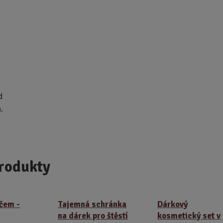
d
.
rodukty
rčem -
Tajemná schránka
Dárkový
na dárek pro štěstí
kosmetický set v