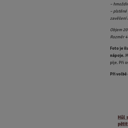
– hmoždin
– plstěné
zavěšení 
Objem 20 
Rozměr 4
Foto je i
nápoje.
M
pije. Při 
Při volbě
Hůl 
pěti