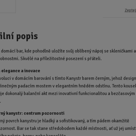
Zeptej
ilní popis
í domácí bar, kde pohodlně uložíte svůj oblíbený nápoj se skleničkami 
robnostmi. Skvělé na příležitostné posezení s přáteli.
 elegance a inovace
evoluci v domácím barování s tímto Kanystr barem černým, jehož design
dinečným padacím mostem v elegantním hnědém odstínu. Tento kouse
je dokonalý balanční akt mezi inovativní funkcionalitou a bezčasovým
.
rný kanystr: centrum pozornosti
ný povrch kanystru je hladký a sofistikovaný, a tím pádem okamžitě
zornost. Bar se tak stane středobodem každé místnosti, ať už jej umíst