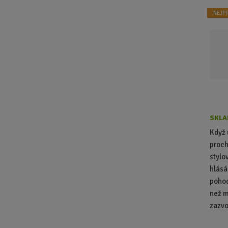
NEJP
SKLA
Když 
proch
stylo
hlásá
pohod
než m
zazvon