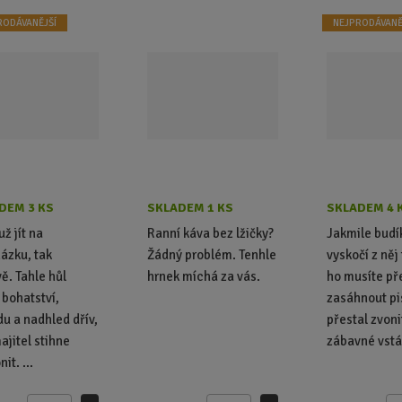
RODÁVANĚJŠÍ
NEJPRODÁVANĚ
DEM 3 KS
SKLADEM 1 KS
SKLADEM 4 
už jít na
Ranní káva bez lžičky?
Jakmile budí
ázku, tak
Žádný problém. Tenhle
vyskočí z něj 
vě. Tahle hůl
hrnek míchá za vás.
ho musíte př
 bohatství,
zasáhnout pis
u a nadhled dřív,
přestal zvoni
ajitel stihne
zábavné vstá
it. ...