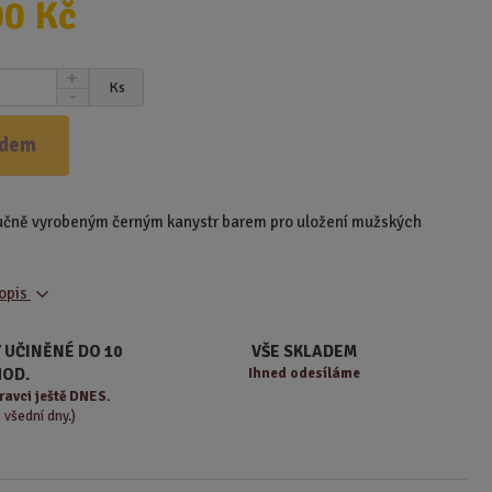
00 Kč
N
Ks
S
a
n
v
í
ý
adem
ž
š
i
i
t
t
ručně vyrobeným černým kanystr barem pro uložení mužských
m
m
n
n
o
o
ž
popis
ž
s
s
t
t
 UČINĚNÉ DO 10
VŠE SKLADEM
v
v
HOD.
Ihned odesíláme
í
í
ravci ještě DNES.
o všední dny.)