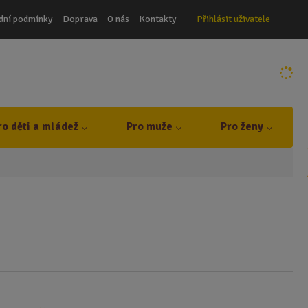
dní podmínky
Doprava
O nás
Kontakty
Přihlásit uživatele
ro děti a mládež
Pro muže
Pro ženy