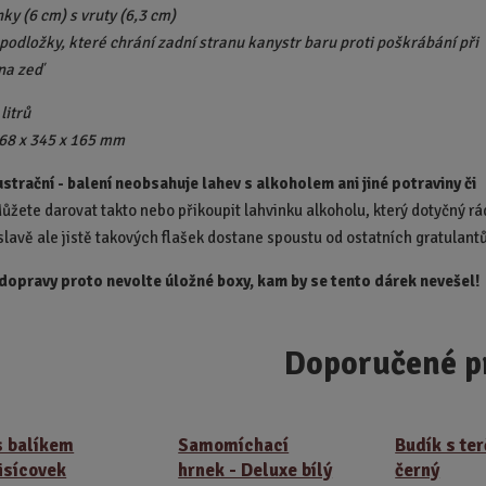
ky (6 cm) s vruty (6,3 cm)
 podložky, které chrání zadní stranu kanystr baru proti poškrábání při
na zeď
litrů
68 x 345 x 165 mm
lustrační - balení neobsahuje lahev s alkoholem ani jiné potraviny či
ůžete darovat takto nebo přikoupit lahvinku alkoholu, který dotyčný rá
oslavě ale jistě takových flašek dostane spoustu od ostatních gratulantů
 dopravy proto nevolte úložné boxy, kam by se tento dárek nevešel!
Doporučené p
s balíkem
Samomíchací
Budík s te
tisícovek
hrnek - Deluxe bílý
černý