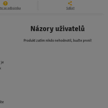
te se odborníka
Sdílet
Názory uživatelů
a
Produkt zatím nikdo nehodnotil, buďte první!
 je
k
íte