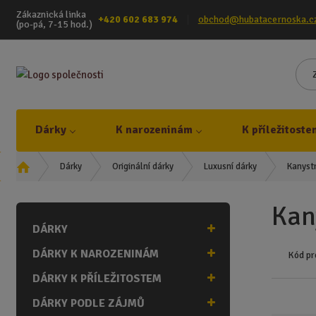
Zákaznická linka
+420 602 683 974
obchod@hubatacernoska.c
(po-pá, 7-15 hod.)
Dárky
K narozeninám
K příležitoste
Ú
Kanystr
Dárky
Originální dárky
Luxusní dárky
v
o
Kan
d
DÁRKY
n
í
DÁRKY K NAROZENINÁM
Kód pr
s
t
DÁRKY K PŘÍLEŽITOSTEM
r
DÁRKY PODLE ZÁJMŮ
a