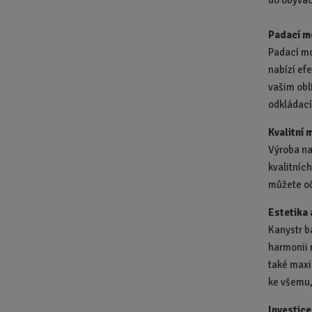
do obývac
Padací mo
Padací mo
nabízí efe
vašim obl
odkládací
Kvalitní 
Výroba na
kvalitních
můžete oč
Estetika 
Kanystr b
harmonii 
také maxi
ke všemu,
Investice