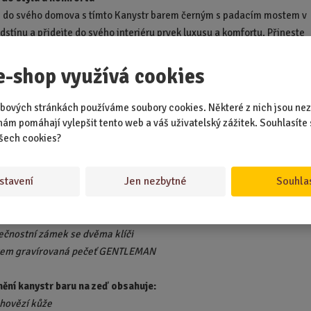
e do svého domova s tímto Kanystr barem černým s padacím mostem v
stínu a přidejte do svého interiéru prvek luxusu a komfortu. Přineste
ek elegance, který zároveň slouží jako praktický pomocník při hostěn
tel a rodiny. Objednejte si ho ještě dnes a zažijte barování na nové úro
e-shop využívá cookies
inibar na zeď
bových stránkách používáme soubory cookies. Některé z nich jsou nez
ar lze snadno přidělat na zeď. Jednoduše si tak můžete vytvořit stylový
nám pomáhají vylepšit tento web a váš uživatelský zážitek. Souhlasíte 
o garáže, dílny nebo na terasu. Zkrátka doplněk, který se bude hodit př
šech cookies?
avě.
stavení
Jen nezbytné
Souhla
balení je:
yrobený kanystr bar
ková sklenice
ečnostní zámek se dvěma klíči
erem gravírovaná pečeť GENTLEMAN
ění kanystr baru na zeď obsahuje:
 hovězí kůže