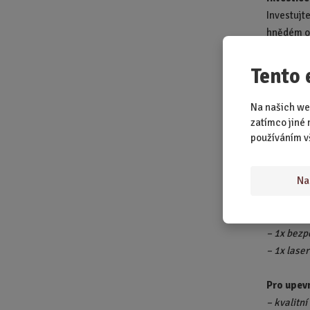
Investujt
hnědém od
domů kous
vašich přá
Tento 
Stylový m
Na našich we
Kanystr b
zatímco jiné 
doplněk d
používáním v
každé osl
Na
Součástí 
– ručně v
– 4x paná
– 1x bezp
– 1x las
Pro upevn
– kvalitní