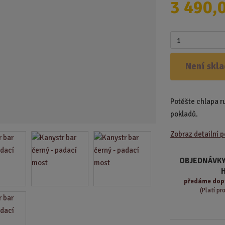
3 490,
d
u
k
Z
t
m
.
ě
Není skl
.
n
.
i
t
Potěšte chlapa 
p
o
pokladů.
č
Zobraz detailní 
e
t
OBJEDNÁVKY
předáme
dop
(Platí pr