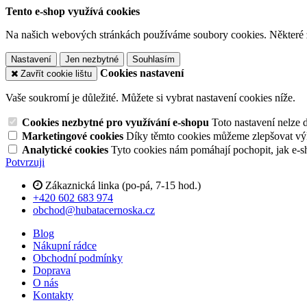
Tento e-shop využívá cookies
Na našich webových stránkách používáme soubory cookies. Některé z n
Nastavení
Jen nezbytné
Souhlasím
Cookies nastavení
Zavřít cookie lištu
Vaše soukromí je důležité. Můžete si vybrat nastavení cookies níže.
Cookies nezbytné pro využívání e-shopu
Toto nastavení nelze 
Marketingové cookies
Díky těmto cookies můžeme zlepšovat výko
Analytické cookies
Tyto cookies nám pomáhají pochopit, jak e-s
Potvrzuji
Zákaznická linka (po-pá, 7-15 hod.)
+420 602 683 974
obchod@hubatacernoska.cz
Blog
Nákupní rádce
Obchodní podmínky
Doprava
O nás
Kontakty