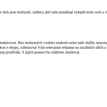
ich jsou nezbytné, zatímco jiné nám pomáhají vylepšit tento web a vá
deaktivovat. Bez nezbytných cookies souborů nelze naše služby smyslu
n e-shopu, zobrazovat Vám relevantní reklamu na sociálních sítích a 
hop používáte. S jejich pomocí ho můžeme zlepšovat.