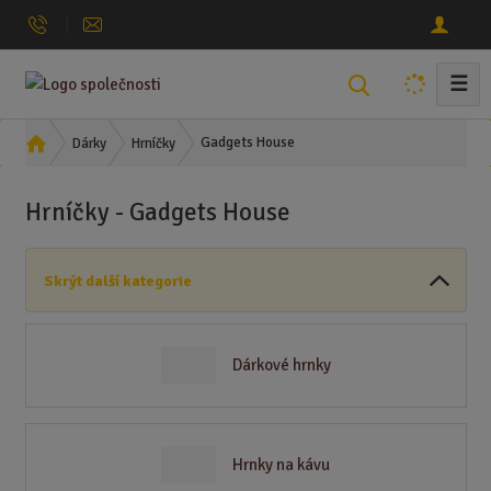
☰
V
y
h
Ú
Gadgets House
Dárky
Hrníčky
l
v
o
e
Hrníčky - Gadgets House
d
d
n
a
í
t
Skrýt další kategorie
s
t
r
a
Dárkové hrnky
n
a
Hrnky na kávu