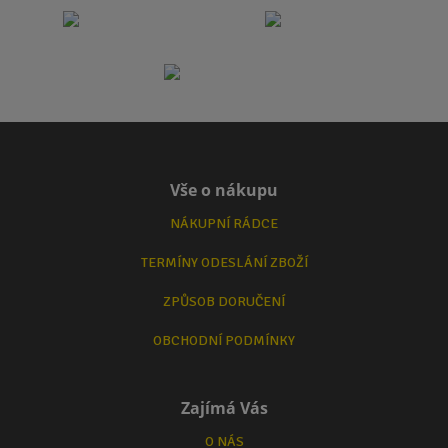
Vše o nákupu
NÁKUPNÍ RÁDCE
TERMÍNY ODESLÁNÍ ZBOŽÍ
ZPŮSOB DORUČENÍ
OBCHODNÍ PODMÍNKY
Zajímá Vás
O NÁS