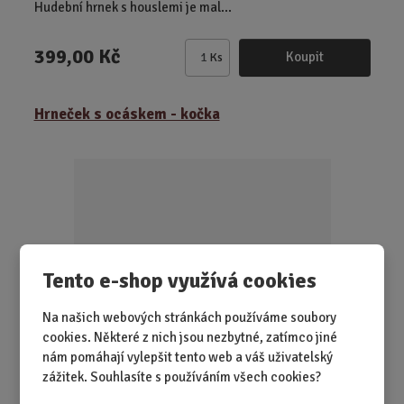
Hudební hrnek s houslemi je mal...
399,00 Kč
Koupit
Ks
Z
m
ě
Hrneček s ocáskem - kočka
n
i
t
p
o
č
e
t
Tento e-shop využívá cookies
Na našich webových stránkách používáme soubory
cookies. Některé z nich jsou nezbytné, zatímco jiné
nám pomáhají vylepšit tento web a váš uživatelský
SKLADEM 3 KS
zážitek. Souhlasíte s používáním všech cookies?
Jemný porcelán, kočičí ocásek místo ucha a kouzlo, které
rozzáří i svíčka. Hrneček pr...