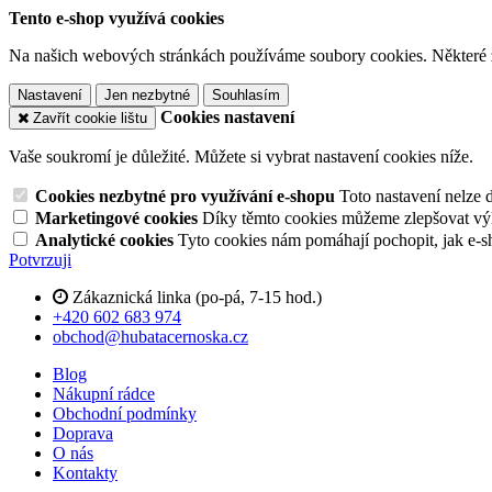
Tento e-shop využívá cookies
Na našich webových stránkách používáme soubory cookies. Některé z n
Nastavení
Jen nezbytné
Souhlasím
Cookies nastavení
Zavřít cookie lištu
Vaše soukromí je důležité. Můžete si vybrat nastavení cookies níže.
Cookies nezbytné pro využívání e-shopu
Toto nastavení nelze 
Marketingové cookies
Díky těmto cookies můžeme zlepšovat výko
Analytické cookies
Tyto cookies nám pomáhají pochopit, jak e-s
Potvrzuji
Zákaznická linka (po-pá, 7-15 hod.)
+420 602 683 974
obchod@hubatacernoska.cz
Blog
Nákupní rádce
Obchodní podmínky
Doprava
O nás
Kontakty