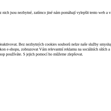
ich jsou nezbytné, zatímco jiné nám pomáhají vylepšit tento web a vá
deaktivovat. Bez nezbytných cookies souborů nelze naše služby smyslu
n e-shopu, zobrazovat Vám relevantní reklamu na sociálních sítích a 
hop používáte. S jejich pomocí ho můžeme zlepšovat.