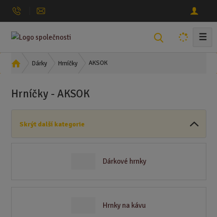
☰
V
y
h
Ú
AKSOK
Dárky
Hrníčky
l
v
o
e
Hrníčky - AKSOK
d
d
n
a
í
t
Skrýt další kategorie
s
t
r
a
Dárkové hrnky
n
a
Hrnky na kávu