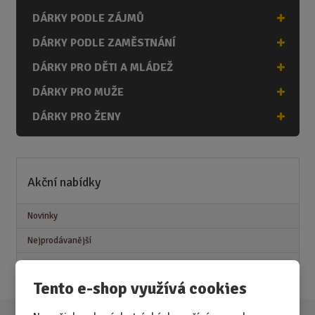
DÁRKY PODLE ZÁJMŮ
DÁRKY PODLE ZAMĚSTNÁNÍ
DÁRKY PRO DĚTI A MLÁDEŽ
DÁRKY PRO MUŽE
DÁRKY PRO ŽENY
Akční nabídky
Novinky
Nejprodávanější
Akce
Tento e-shop využívá cookies