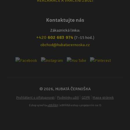
REKLAMACE A VRÁCENÍ ZBOŽÍ
Kontaktujte nás
Zákaznická linka:
+420
602 683 974
(7–15 hod.)
obchod@hubatacernoska.cz
© 2026, HUBATÁ ČERNOŠKA
|
|
|
Prohlášení o přístupnosti
Podmínky užití
GDPR
Mapa stránek
Eshop vytvořila
eBRÁNA
| eBRÁNA eshop s propojením na IS