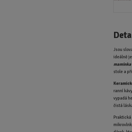
Deta
Jsou slov
ideálně j
maminka
stole a př
Keramick
ranní káv
vypadá he
čistá lásk
Praktická
mikrovlnk