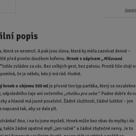
Zeptej
ilní popis
a, která se neomrzí. A pak jsou slova, která by měla zaznívat denně –
eště před prvním douškem kofeinu.
Hrnek s nápisem
„Milovaná
“
tohle zvládne za vás. Bez velkých gest, bez patosu. Prostě tiše stojí n
ipomíná, že je někdo, kdo ji má rád. Hodně.
ý hrnek o objemu 300 ml
je přesně ten typ parťáka, který se nezalekne
y, odpoledního čaje ani večerního
„chvilku pro sebe“
. Padne dobře do r
zky a hlavně má jasné poselství. Žádné složitosti, žádné luštění – jen
a napsaná tak, aby se dala pít.
 stránka? Ano, i na tu jsme mysleli. Hrnek může bez obav do myčky i do
y, takže žádné opatrné mytí „jen ručně“ a žádné zbytečné nervy. Je to