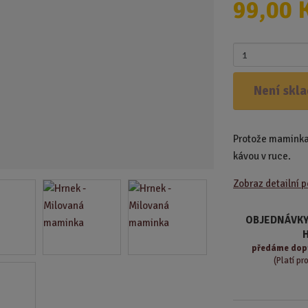
99,00 
d
u
k
Z
t
m
.
ě
Není skl
.
n
.
i
t
Protože maminka s
p
o
kávou v ruce.
č
Zobraz detailní 
e
t
OBJEDNÁVKY
předáme
dop
(Platí pr