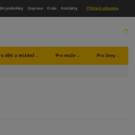
dní podmínky
Doprava
O nás
Kontakty
Přihlásit uživatele
ro děti a mládež
Pro muže
Pro ženy