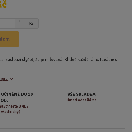
Kč
N
Ks
S
a
n
v
í
ý
adem
ž
š
i
i
t
t
i zaslouží slyšet, že je milovaná. Klidně každé ráno. Ideálně s
m
m
n
n
o
o
ž
popis
ž
s
s
t
t
 UČINĚNÉ DO 10
VŠE SKLADEM
v
v
HOD.
Ihned odesíláme
í
í
ravci ještě DNES.
o všední dny.)