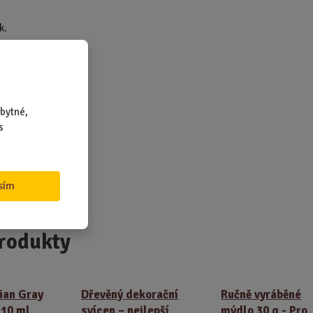
k.
e
bytné,
s
sím
rodukty
ian Gray
Dřevěný dekorační
Ručně vyráběné
 10 ml
svícen – nejlepší
mýdlo 30 g - Pro