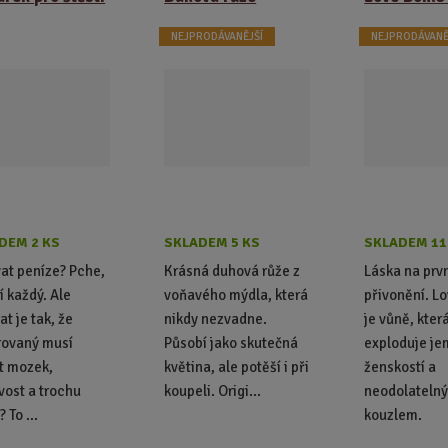
NEJPRODÁVANĚJŠÍ
NEJPRODÁVANĚ
DEM 2 KS
SKLADEM 5 KS
SKLADEM 11
at peníze? Pche,
Krásná duhová růže z
Láska na prv
í každý. Ale
voňavého mýdla, která
přivonění. L
at je tak, že
nikdy nezvadne.
je vůně, kter
rovaný musí
Působí jako skutečná
exploduje je
t mozek,
květina, ale potěší i při
ženskostí a
ivost a trochu
koupeli. Origi...
neodolateln
? To ...
kouzlem.