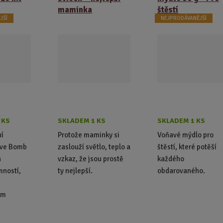
maminka
štěstí
JŠÍ
NEJPRODÁVANĚJŠÍ
 KS
SKLADEM 1 KS
SKLADEM 1 KS
ní
Protože maminky si
Voňavé mýdlo pro
ove Bomb
zaslouží světlo, teplo a
štěstí, které potěší
á
vzkaz, že jsou prostě
každého
mností,
ty nejlepší.
obdarovaného.
ým