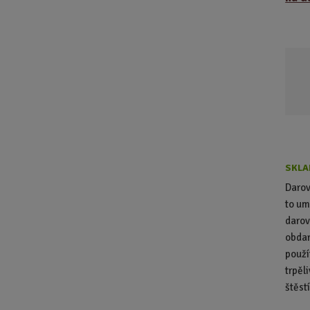
SKLA
Darov
to um
darov
obda
použí
trpěl
štěstí