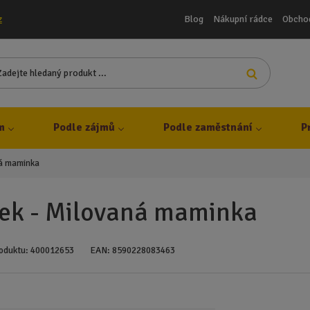
Blog
Nákupní rádce
Obcho
z
Z
Vyhledat
a
d
e
j
m
Podle zájmů
Podle zaměstnání
P
t
e
ná maminka
h
l
e
ek - Milovaná maminka
d
a
n
oduktu:
400012653
EAN:
8590228083463
ý
p
r
o