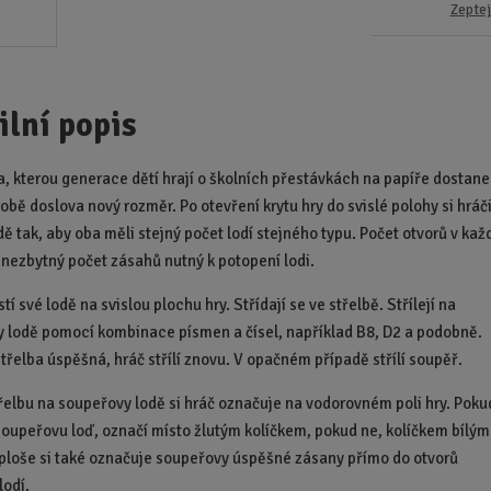
Zeptej
ilní popis
, kterou generace dětí hrají o školních přestávkách na papíře dostane
obě doslova nový rozměr. Po otevření krytu hry do svislé polohy si hráč
dě tak, aby oba měli stejný počet lodí stejného typu. Počet otvorů v kaž
í nezbytný počet zásahů nutný k potopení lodi.
tí své lodě na svislou plochu hry. Střídají se ve střelbě. Střílejí na
 lodě pomocí kombinace písmen a čísel, například B8, D2 a podobně.
střelba úspěšná, hráč střílí znovu. V opačném případě střílí soupěř.
třelbu na soupeřovy lodě si hráč označuje na vodorovném poli hry. Poku
oupeřovu loď, označí místo žlutým kolíčkem, pokud ne, kolíčkem bílým
 ploše si také označuje soupeřovy úspěšné zásany přímo do otvorů
lodí.