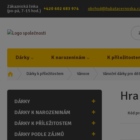
Zákaznická linka
+420 602 683 974
obchod@hubatacernoska.c
(po-pá, 7-15 hod.)
Dárky
K narozeninám
K příležitoste
Ú
Dárky k příležitostem
Vánoce
Vánoční dárky pro dět
v
o
Hra
d
DÁRKY
n
í
DÁRKY K NAROZENINÁM
Kód pr
s
t
DÁRKY K PŘÍLEŽITOSTEM
r
DÁRKY PODLE ZÁJMŮ
a