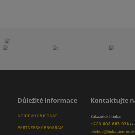
i
i
t
t
p
p
o
o
č
č
e
e
t
t
Důležité informace
Kontaktujte n
NEJDE MI OBJEDNAT
Zákaznická linka:
+420
602 683 974
(7
PARTNERSKÝ PROGRAM
obchod@hubatacernosk