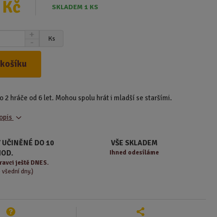
 Kč
SKLADEM 1 KS
N
Ks
S
a
n
v
í
ý
 košíku
ž
š
i
i
t
t
 2 hráče od 6 let. Mohou spolu hrát i mladší se staršími.
m
m
n
n
popis
o
o
ž
ž
s
s
 UČINĚNÉ DO 10
VŠE SKLADEM
t
t
HOD.
Ihned odesíláme
v
v
ravci ještě DNES.
í
í
o všední dny.)