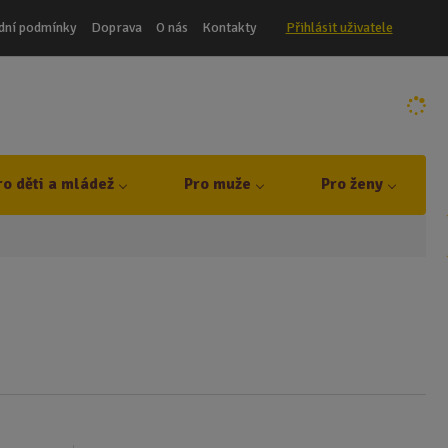
dní podmínky
Doprava
O nás
Kontakty
Přihlásit uživatele
ro děti a mládež
Pro muže
Pro ženy