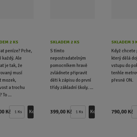
DEM 2 KS
SKLADEM 2 KS
SKLADEM 3 
at peníze? Pche,
S tímto
Když chcete 
í každý. Ale
nepostradatelným
který dělá do
at je tak, že
pomocníkem hravě
vstupu do po
rovaný musí
zvládnete připravit
tenhle metrov
t mozek,
děti k zápisu do první
přesně ON.
ivost a trochu
třídy základní školy. ...
? To ...
00 Kč
399,00 Kč
790,00 Kč
Koupit
Koupit
Ks
Ks
Z
Z
m
m
ě
ě
n
n