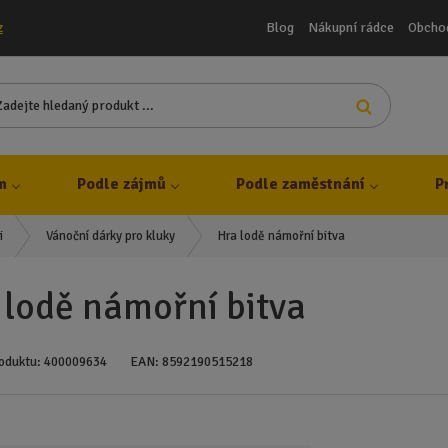
Blog
Nákupní rádce
Obcho
z
Z
Vyhledat
a
d
e
j
m
Podle zájmů
Podle zaměstnání
P
t
e
Hra lodě námořní bitva
i
Vánoční dárky pro kluky
h
l
e
 lodě námořní bitva
d
a
n
oduktu:
400009634
EAN:
8592190515218
ý
p
r
o