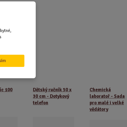
raní
vý
bytné,
s
sím
rodukty
íc 100
Dětský ručník 50 x
Chemická
30 cm - Dotykový
laboratoř - Sada
telefon
pro malé i velké
vědátory