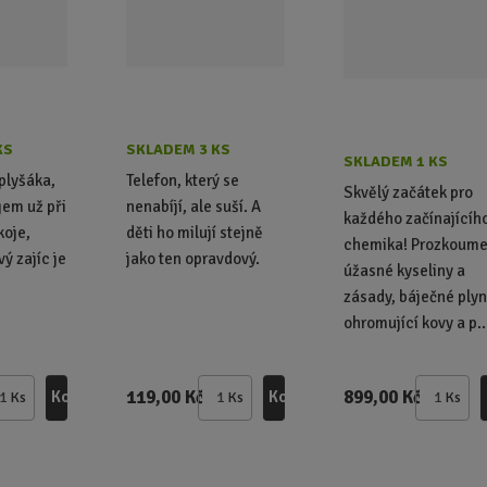
KS
SKLADEM 3 KS
SKLADEM 1 KS
plyšáka,
Telefon, který se
Skvělý začátek pro
jem už při
nenabíjí, ale suší. A
každého začínajícíh
koje,
děti ho milují stejně
chemika! Prozkoume
ý zajíc je
jako ten opravdový.
úžasné kyseliny a
zásady, báječné plyn
ohromující kovy a p..
119,00 Kč
899,00 Kč
Koupit
Koupit
Ks
Ks
Ks
Z
Z
Z
m
m
m
ě
ě
ě
n
n
n