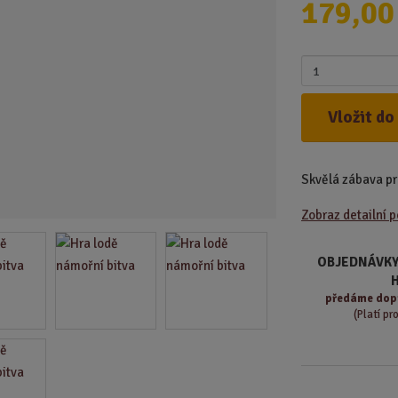
179,00
d
u
k
Z
t
m
.
ě
Vložit do
.
n
.
i
t
Skvělá zábava pro
p
o
Zobraz detailní 
č
e
t
OBJEDNÁVKY
předáme
dop
(Platí pr