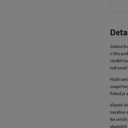
Deta
Známá hra
v této pod
rozdělí lo
lodi znač
Hráči umís
soupeřovy
Pokud je 
Vlastní s
zasáhne s
Na svislé
vlastních 