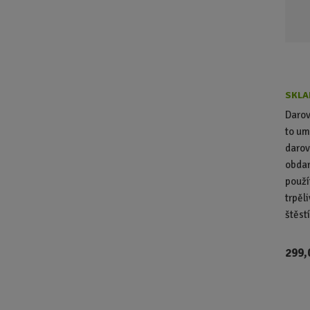
SKLA
Darov
to um
darov
obda
použí
trpěl
štěstí
299,