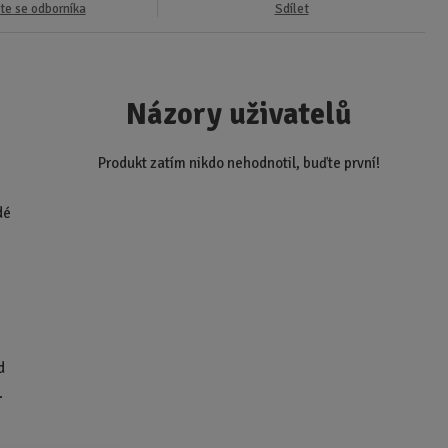
te se odborníka
Sdílet
Názory uživatelů
Produkt zatím nikdo nehodnotil, buďte první!
i
dé
d
.