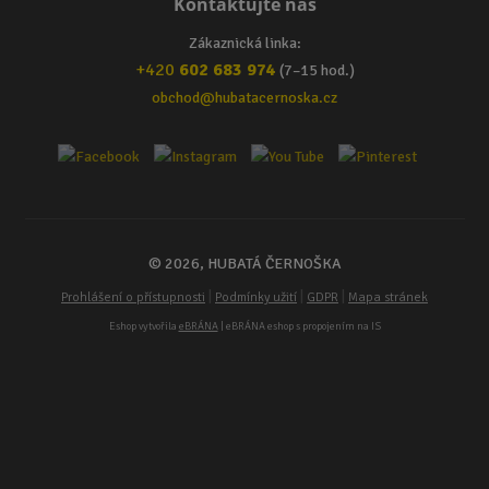
Kontaktujte nás
Zákaznická linka:
+420
602 683 974
(7–15 hod.)
obchod@hubatacernoska.cz
© 2026, HUBATÁ ČERNOŠKA
|
|
|
Prohlášení o přístupnosti
Podmínky užití
GDPR
Mapa stránek
Eshop vytvořila
eBRÁNA
| eBRÁNA eshop s propojením na IS