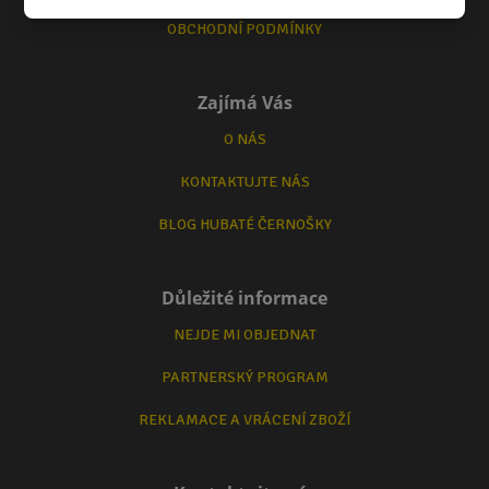
OBCHODNÍ PODMÍNKY
Zajímá Vás
O NÁS
KONTAKTUJTE NÁS
BLOG HUBATÉ ČERNOŠKY
Důležité informace
NEJDE MI OBJEDNAT
PARTNERSKÝ PROGRAM
REKLAMACE A VRÁCENÍ ZBOŽÍ