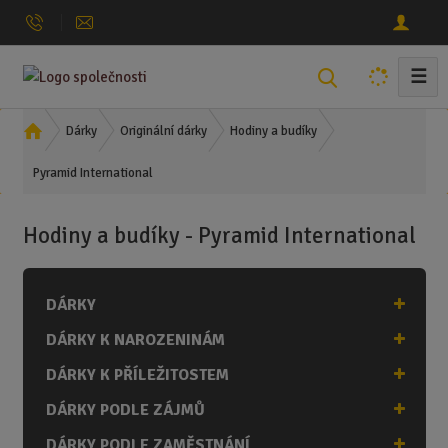
☰
V
y
h
Ú
Dárky
Originální dárky
Hodiny a budíky
l
v
Pyramid International
o
e
d
d
n
a
Hodiny a budíky - Pyramid International
í
t
s
t
DÁRKY
r
a
DÁRKY K NAROZENINÁM
n
a
DÁRKY K PŘÍLEŽITOSTEM
DÁRKY PODLE ZÁJMŮ
DÁRKY PODLE ZAMĚSTNÁNÍ