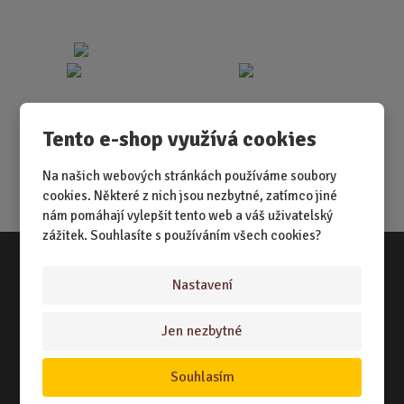
Tento e-shop využívá cookies
Na našich webových stránkách používáme soubory
cookies. Některé z nich jsou nezbytné, zatímco jiné
nám pomáhají vylepšit tento web a váš uživatelský
zážitek. Souhlasíte s používáním všech cookies?
Nastavení
Vše o nákupu
NÁKUPNÍ RÁDCE
Jen nezbytné
TERMÍNY ODESLÁNÍ ZBOŽÍ
Souhlasím
ZPŮSOB DORUČENÍ