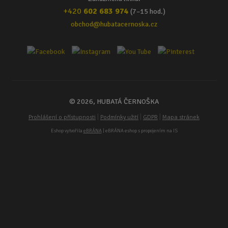
+420
602 683 974
(7–15 hod.)
obchod@hubatacernoska.cz
© 2026, HUBATÁ ČERNOŠKA
|
|
|
Prohlášení o přístupnosti
Podmínky užití
GDPR
Mapa stránek
Eshop vytvořila
eBRÁNA
| eBRÁNA eshop s propojením na IS