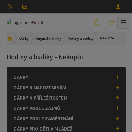
☰
V
y
h
Ú
Nekupto
Dárky
Originální dárky
Hodiny a budíky
l
v
o
e
Hodiny a budíky - Nekupto
d
d
n
a
í
t
DÁRKY
s
t
DÁRKY K NAROZENINÁM
r
a
DÁRKY K PŘÍLEŽITOSTEM
n
DÁRKY PODLE ZÁJMŮ
a
DÁRKY PODLE ZAMĚSTNÁNÍ
DÁRKY PRO DĚTI A MLÁDEŽ