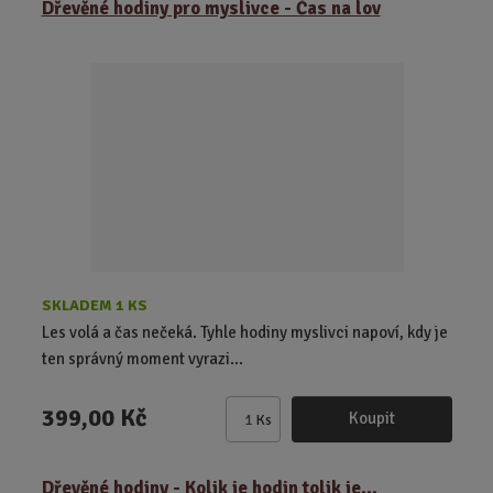
Dřevěné hodiny pro myslivce - Čas na lov
n
i
t
p
o
č
e
t
SKLADEM 1 KS
Les volá a čas nečeká. Tyhle hodiny myslivci napoví, kdy je
ten správný moment vyrazi...
399,00 Kč
Koupit
Ks
Z
m
ě
Dřevěné hodiny - Kolik je hodin tolik je...