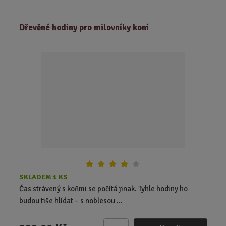
m
ě
Dřevěné hodiny pro milovníky koní
n
i
t
p
o
č
e
t
SKLADEM 1 KS
Čas strávený s koňmi se počítá jinak. Tyhle hodiny ho
budou tiše hlídat – s noblesou ...