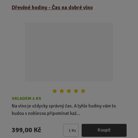
ě
Dřevěné hodiny - Čas na dobré víno
n
i
t
p
o
č
e
t
SKLADEM 1 KS
Na víno je vždycky správný čas. A tyhle hodiny vám to
budou s noblesou připomínat kaž...
399,00 Kč
Koupit
Ks
Z