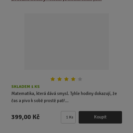
n
i
t
p
o
č
e
t
SKLADEM 1 KS
Matematika, která dává smysl. Tyhle hodiny dokazují, že
čas a pivo k sobě prostě patř...
399,00 Kč
Koupit
Ks
Z
m