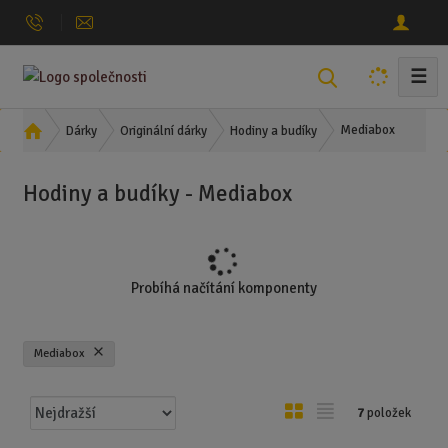
☰
V
y
h
Ú
Mediabox
Dárky
Originální dárky
Hodiny a budíky
l
v
o
e
Hodiny a budíky - Mediabox
d
d
n
a
í
t
s
t
Probíhá načítání komponenty
r
a
n
Mediabox
a
Ř
O
T
7
položek
a
b
a