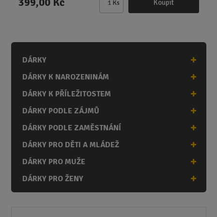
399,00 Kč
Koupit
Ks
Z
m
ě
n
i
DÁRKY
t
p
DÁRKY K NAROZENINÁM
o
č
DÁRKY K PŘÍLEŽITOSTEM
e
DÁRKY PODLE ZÁJMŮ
t
DÁRKY PODLE ZAMĚSTNÁNÍ
DÁRKY PRO DĚTI A MLÁDEŽ
DÁRKY PRO MUŽE
DÁRKY PRO ŽENY