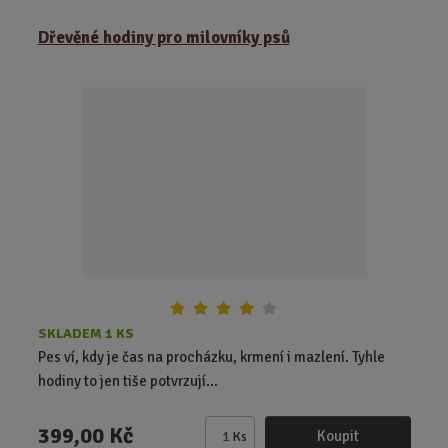
m
ě
Dřevěné hodiny pro milovníky psů
n
i
t
p
o
č
e
t
SKLADEM 1 KS
Pes ví, kdy je čas na procházku, krmení i mazlení. Tyhle
hodiny to jen tiše potvrzují...
399,00 Kč
Koupit
Ks
Z