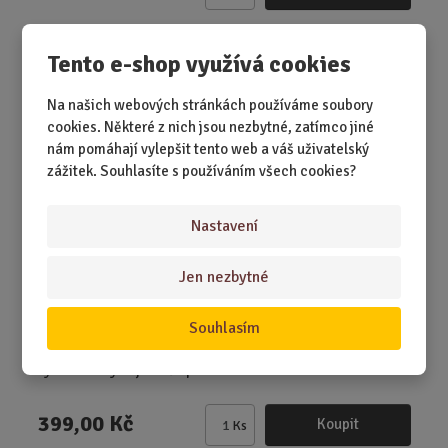
m
ě
Dřevěné hodiny pro milovníky koček
Tento e-shop využívá cookies
n
i
Na našich webových stránkách používáme soubory
t
cookies. Některé z nich jsou nezbytné, zatímco jiné
p
nám pomáhají vylepšit tento web a váš uživatelský
o
zážitek. Souhlasíte s používáním všech cookies?
č
e
t
Nastavení
Jen nezbytné
SKLADEM 1 KS
Souhlasím
Kočka ví, kdy je čas na jídlo, mazlení i ignorování světa.
Tyhle hodiny to jen tiše p...
399,00 Kč
Koupit
Ks
Z