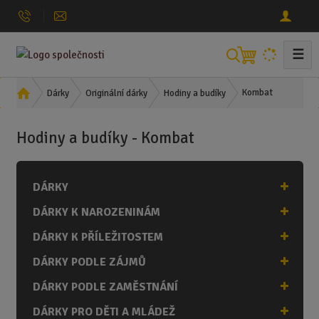
☰
V
y
h
Ú
Kombat
Dárky
Originální dárky
Hodiny a budíky
l
v
o
e
Hodiny a budíky - Kombat
d
d
n
a
í
t
DÁRKY
s
t
DÁRKY K NAROZENINÁM
r
a
DÁRKY K PŘÍLEŽITOSTEM
n
DÁRKY PODLE ZÁJMŮ
a
DÁRKY PODLE ZAMĚSTNÁNÍ
DÁRKY PRO DĚTI A MLÁDEŽ