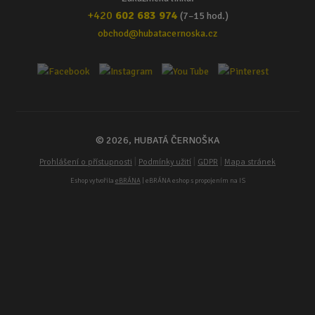
+420
602 683 974
(7–15 hod.)
obchod@hubatacernoska.cz
© 2026, HUBATÁ ČERNOŠKA
|
|
|
Prohlášení o přístupnosti
Podmínky užití
GDPR
Mapa stránek
Eshop vytvořila
eBRÁNA
| eBRÁNA eshop s propojením na IS