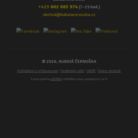
+420
602 683 974
(7–15 hod.)
obchod@hubatacernoska.cz
© 2026, HUBATÁ ČERNOŠKA
|
|
|
Prohlášení o přístupnosti
Podmínky užití
GDPR
Mapa stránek
Eshop vytvořila
eBRÁNA
| eBRÁNA eshop s propojením na IS