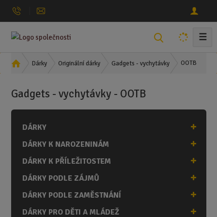
☰
V
y
h
Ú
OOTB
Dárky
Originální dárky
Gadgets - vychytávky
l
v
o
e
Gadgets - vychytávky - OOTB
d
d
n
a
í
t
DÁRKY
s
t
DÁRKY K NAROZENINÁM
r
a
DÁRKY K PŘÍLEŽITOSTEM
n
DÁRKY PODLE ZÁJMŮ
a
DÁRKY PODLE ZAMĚSTNÁNÍ
DÁRKY PRO DĚTI A MLÁDEŽ