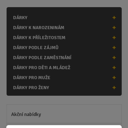
n
i
DÁRKY
t
p
DÁRKY K NAROZENINÁM
o
č
DÁRKY K PŘÍLEŽITOSTEM
e
DÁRKY PODLE ZÁJMŮ
t
DÁRKY PODLE ZAMĚSTNÁNÍ
DÁRKY PRO DĚTI A MLÁDEŽ
DÁRKY PRO MUŽE
DÁRKY PRO ŽENY
Akční nabídky
Novinky