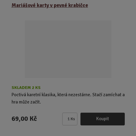
z
r
b
Mariášové karty v pevné krabičce
e
á
u
n
z
l
í
k
k
p
o
o
r
o
v
v
d
ý
ý
u
v
v
k
ý
ý
t
p
p
ů
i
i
s
s
SKLADEM 2 KS
Poctivá karetní klasika, která nezestárne. Stačí zamíchat a
hra může začít.
69,00 Kč
Koupit
Ks
Z
m
ě