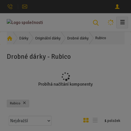
☰
V
y
h
Ú
Rubico
Dárky
Originální dárky
Drobné dárky
l
v
o
e
Drobné dárky - Rubico
d
d
n
a
í
t
s
t
Probíhá načítání komponenty
r
a
n
Rubico
a
Ř
O
T
1
položek
a
b
a