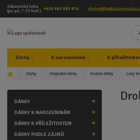
Zákaznická linka
+420 602 683 974
obchod@hubatacernoska.c
(po-pá, 7-15 hod.)
Dárky
K narozeninám
K příležitoste
Ú
Lady Ve
Dárky
Originální dárky
Drobné dárky
v
o
Dro
d
DÁRKY
n
í
DÁRKY K NAROZENINÁM
s
t
DÁRKY K PŘÍLEŽITOSTEM
r
DÁRKY PODLE ZÁJMŮ
a