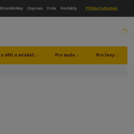
dní podmínky
Doprava
O nás
Kontakty
Přihlásit uživatele
ro děti a mládež
Pro muže
Pro ženy