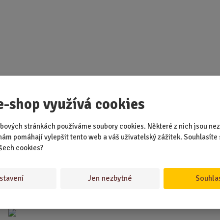
d
u
k
t
.
.
.
e-shop využívá cookies
bových stránkách používáme soubory cookies. Některé z nich jsou nez
nám pomáhají vylepšit tento web a váš uživatelský zážitek. Souhlasíte 
šech cookies?
stavení
Jen nezbytné
Souhla