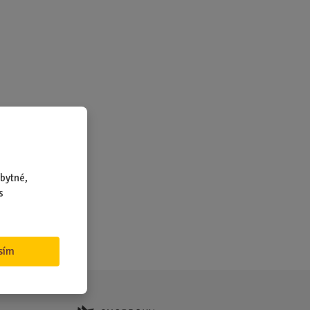
bytné,
s
sím