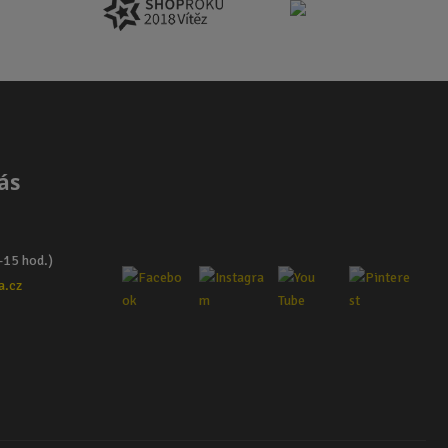
ás
–15 hod.)
a.cz