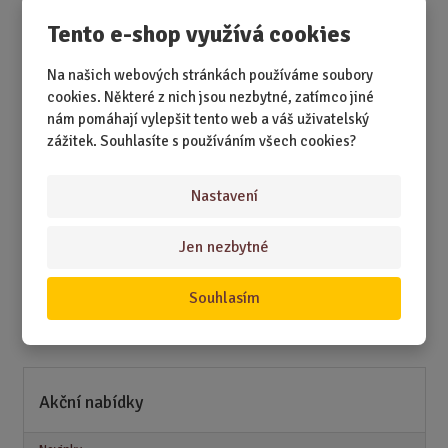
n
Tento e-shop využívá cookies
i
DÁRKY
t
Na našich webových stránkách používáme soubory
p
cookies. Některé z nich jsou nezbytné, zatímco jiné
DÁRKY K NAROZENINÁM
o
nám pomáhají vylepšit tento web a váš uživatelský
č
DÁRKY K PŘÍLEŽITOSTEM
zážitek. Souhlasíte s používáním všech cookies?
e
DÁRKY PODLE ZÁJMŮ
t
Nastavení
DÁRKY PODLE ZAMĚSTNÁNÍ
DÁRKY PRO DĚTI A MLÁDEŽ
Jen nezbytné
DÁRKY PRO MUŽE
Souhlasím
DÁRKY PRO ŽENY
Akční nabídky