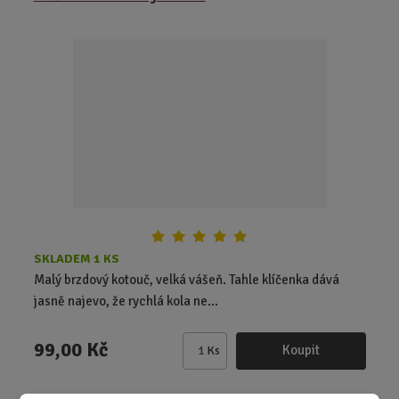
n
i
t
p
o
č
e
t
SKLADEM 1 KS
Malý brzdový kotouč, velká vášeň. Tahle klíčenka dává
jasně najevo, že rychlá kola ne...
99,00 Kč
Koupit
Ks
Z
m
ě