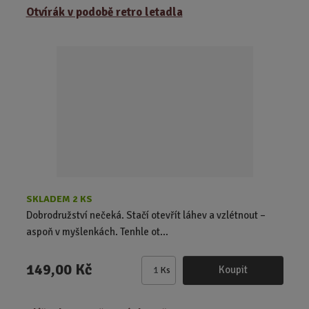
z
r
b
Otvírák v podobě retro letadla
e
á
u
n
z
l
í
k
k
p
o
o
r
o
v
v
d
ý
ý
u
v
v
k
ý
ý
t
p
p
ů
i
i
s
s
SKLADEM 2 KS
Dobrodružství nečeká. Stačí otevřít láhev a vzlétnout –
aspoň v myšlenkách. Tenhle ot...
149,00 Kč
Koupit
Ks
Z
m
ě