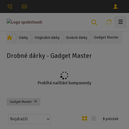
☰
V
y
h
Ú
Gadget Master
Dárky
Originální dárky
Drobné dárky
l
v
o
e
Drobné dárky - Gadget Master
d
d
n
a
í
t
s
t
Probíhá načítání komponenty
r
a
n
Gadget Master
a
Ř
O
T
3
položek
a
b
a