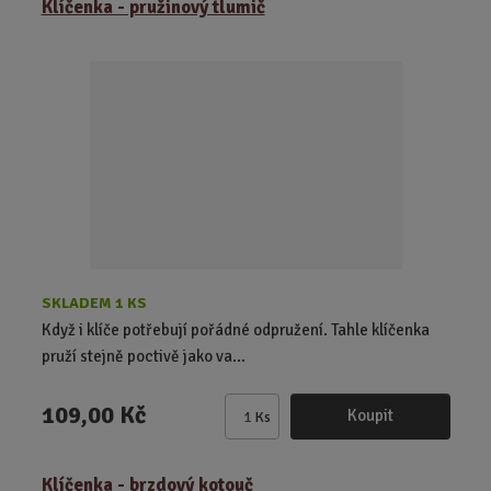
Klíčenka - pružinový tlumič
n
i
t
p
o
č
e
t
SKLADEM 1 KS
Když i klíče potřebují pořádné odpružení. Tahle klíčenka
pruží stejně poctivě jako va...
109,00 Kč
Koupit
Ks
Z
m
ě
Klíčenka - brzdový kotouč