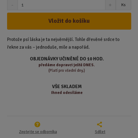
S
N
Z
Ks
n
a
m
í
v
ě
ž
ý
Vložit do košíku
n
i
š
i
t
i
t
m
t
Protože psí láska je ta nejvěrnější. Tohle dřevěné srdce to
p
n
m
řekne za vás – jednoduše, mile a napořád.
o
o
n
ž
o
č
OBJEDNÁVKY UČINĚNÉ DO 10 HOD.
s
ž
e
předáme
dopravci ještě DNES.
t
s
t
(Platí pro všední dny.)
v
t
í
v
VŠE SKLADEM
í
Ihned odesíláme
Zeptejte se odborníka
Sdílet