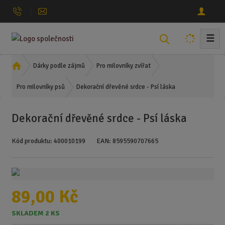
☰
V
y
h
Ú
Dárky podle zájmů
Pro milovníky zvířat
l
v
Dekorační dřevěné srdce - Psí láska
o
Pro milovníky psů
e
d
d
n
a
Dekorační dřevěné srdce - Psí láska
í
t
s
Kód produktu:
400010199
EAN:
8595590707665
t
r
a
n
a
89,00 Kč
SKLADEM 2 KS