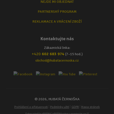
NEJDE MI OBJEDNAT
PARTNERSKÝ PROGRAM
REKLAMACE A VRÁCENÍ ZBOŽÍ
Kontaktujte nás
Zákaznická linka:
+420
602 683 974
(7–15 hod.)
obchod@hubatacernoska.cz
© 2026, HUBATÁ ČERNOŠKA
|
|
|
Prohlášení o přístupnosti
Podmínky užití
GDPR
Mapa stránek
Eshop vytvořila
eBRÁNA
| eBRÁNA eshop s propojením na IS