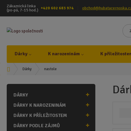
Zákaznická linka
+420 602 683 974
obchod@hubatacernoska.c
(po-pá, 7-15 hod.)
Dárky
K narozeninám
K příležitoste
Ú
nastole
Dárky
v
o
Dár
d
DÁRKY
n
í
DÁRKY K NAROZENINÁM
s
t
DÁRKY K PŘÍLEŽITOSTEM
r
DÁRKY PODLE ZÁJMŮ
a