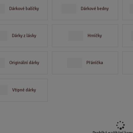
d
Dárkové balíčky
Dárkové bedny
u
k
t
.
Dárky z lásky
Hrníčky
.
.
Originální dárky
Přáníčka
Vtipné dárky
Probíhá načítání ko