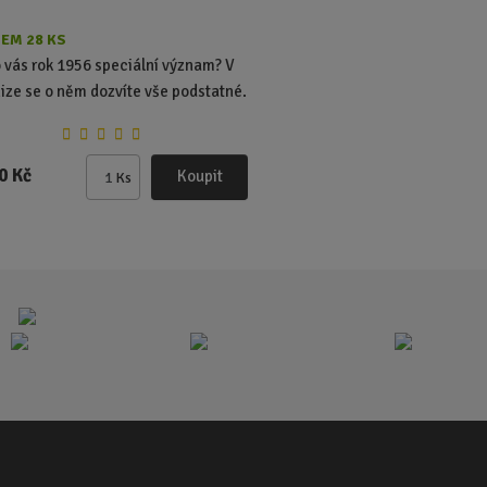
EM 28 KS
 vás rok 1956 speciální význam? V
nize se o něm dozvíte vše podstatné.
0 Kč
Koupit
Ks
Z
m
ě
n
i
t
p
o
č
e
t