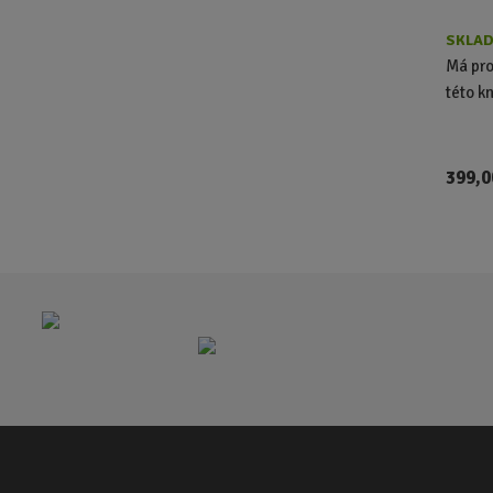
SKLAD
Má pro
této k
399,0