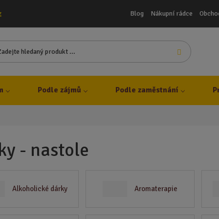
Blog
Nákupní rádce
Obcho
z
Z
Vyhledat
a
d
e
j
m
Podle zájmů
Podle zaměstnání
P
t
e
h
l
e
ky - nastole
d
a
n
ý
Alkoholické dárky
Aromaterapie
p
r
o