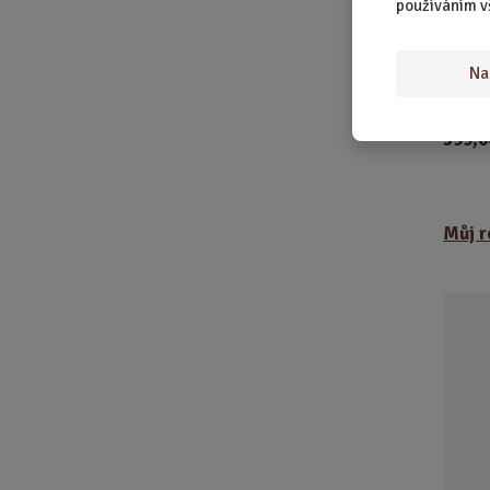
SKLAD
používáním v
Má pro
Díky t
Na
podsta
399,0
Můj r