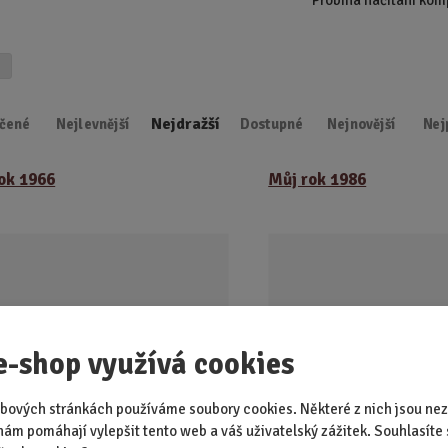
Nejdražší
čené
Nejlevnější
Dostupné
Nejnovější
Nej
ok 1966
Můj rok 1986
e-shop využívá cookies
bových stránkách používáme soubory cookies. Některé z nich jsou nez
nám pomáhají vylepšit tento web a váš uživatelský zážitek. Souhlasíte 