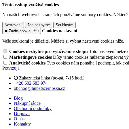
Tento e-shop využívá cookies
Na našich webových stránkách používáme soubory cookies. Některé z n
Nastavení
Jen nezbytné
Souhlasím
Cookies nastavení
Zavřít cookie lištu
Vaše soukromí je důležité. Můžete si vybrat nastavení cookies níže.
Cookies nezbytné pro využívání e-shopu
Toto nastavení nelze 
Marketingové cookies
Díky těmto cookies můžeme zlepšovat výko
Analytické cookies
Tyto cookies nám pomáhají pochopit, jak e-s
Potvrzuji
Zákaznická linka (po-pá, 7-15 hod.)
+420 602 683 974
obchod@hubatacernoska.cz
Blog
Nákupní rádce
Obchodní podmínky
Doprava
O nás
Kontakty