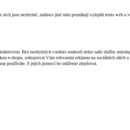
ich jsou nezbytné, zatímco jiné nám pomáhají vylepšit tento web a vá
deaktivovat. Bez nezbytných cookies souborů nelze naše služby smyslu
n e-shopu, zobrazovat Vám relevantní reklamu na sociálních sítích a 
hop používáte. S jejich pomocí ho můžeme zlepšovat.