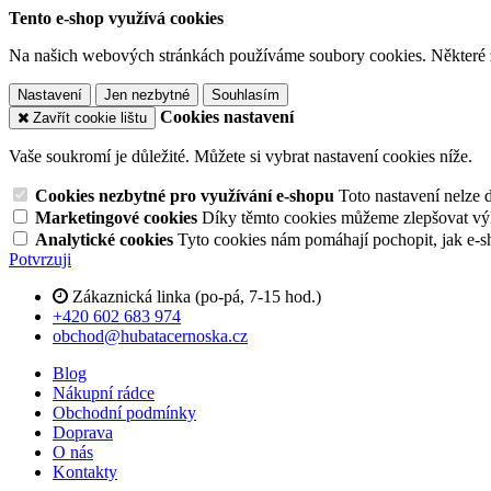
Tento e-shop využívá cookies
Na našich webových stránkách používáme soubory cookies. Některé z n
Nastavení
Jen nezbytné
Souhlasím
Cookies nastavení
Zavřít cookie lištu
Vaše soukromí je důležité. Můžete si vybrat nastavení cookies níže.
Cookies nezbytné pro využívání e-shopu
Toto nastavení nelze 
Marketingové cookies
Díky těmto cookies můžeme zlepšovat výko
Analytické cookies
Tyto cookies nám pomáhají pochopit, jak e-s
Potvrzuji
Zákaznická linka (po-pá, 7-15 hod.)
+420 602 683 974
obchod@hubatacernoska.cz
Blog
Nákupní rádce
Obchodní podmínky
Doprava
O nás
Kontakty