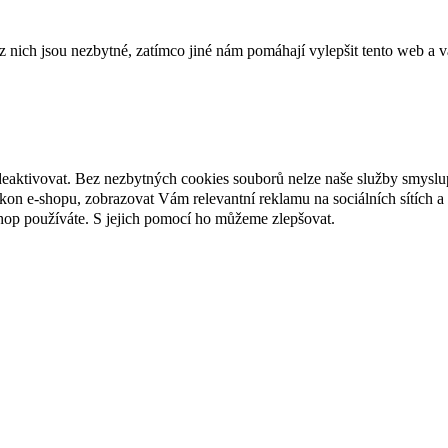
ich jsou nezbytné, zatímco jiné nám pomáhají vylepšit tento web a vá
deaktivovat. Bez nezbytných cookies souborů nelze naše služby smyslu
n e-shopu, zobrazovat Vám relevantní reklamu na sociálních sítích a 
hop používáte. S jejich pomocí ho můžeme zlepšovat.