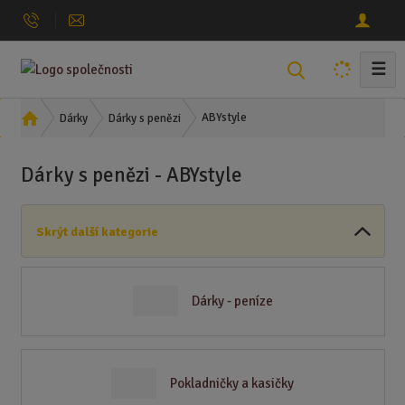
☰
V
y
h
Ú
ABYstyle
Dárky
Dárky s penězi
l
v
o
e
Dárky s penězi - ABYstyle
d
d
n
a
í
t
Skrýt další kategorie
s
t
r
a
Dárky - peníze
n
a
Pokladničky a kasičky