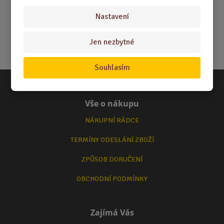
Nastavení
Jen nezbytné
Souhlasím
Vše o nákupu
NÁKUPNÍ RÁDCE
TERMÍNY ODESLÁNÍ ZBOŽÍ
ZPŮSOB DORUČENÍ
OBCHODNÍ PODMÍNKY
Zajímá Vás