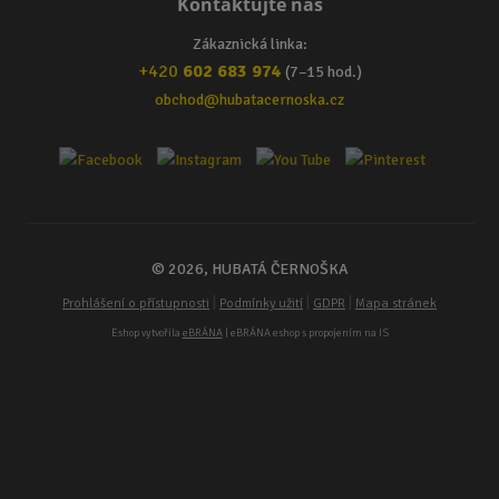
Kontaktujte nás
Zákaznická linka:
+420
602 683 974
(7–15 hod.)
obchod@hubatacernoska.cz
© 2026, HUBATÁ ČERNOŠKA
|
|
|
Prohlášení o přístupnosti
Podmínky užití
GDPR
Mapa stránek
Eshop vytvořila
eBRÁNA
| eBRÁNA eshop s propojením na IS