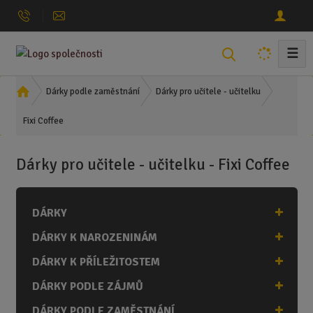
☰
V
y
h
Ú
Dárky podle zaměstnání
Dárky pro učitele - učitelku
l
v
Fixi Coffee
o
e
d
d
n
a
Dárky pro učitele - učitelku - Fixi Coffee
í
t
s
t
DÁRKY
r
a
DÁRKY K NAROZENINÁM
n
a
DÁRKY K PŘÍLEŽITOSTEM
DÁRKY PODLE ZÁJMŮ
DÁRKY PODLE ZAMĚSTNÁNÍ