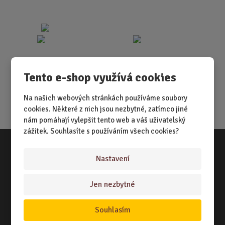
Tento e-shop využívá cookies
Na našich webových stránkách používáme soubory
cookies. Některé z nich jsou nezbytné, zatímco jiné
nám pomáhají vylepšit tento web a váš uživatelský
zážitek. Souhlasíte s používáním všech cookies?
Nastavení
Vše o nákupu
NÁKUPNÍ RÁDCE
Jen nezbytné
TERMÍNY ODESLÁNÍ ZBOŽÍ
Souhlasím
ZPŮSOB DORUČENÍ