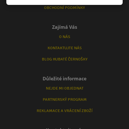
OBCHODNÍ PODMÍNKY
Zajímá Vás
O NÁS
KONTAKTUJTE NÁS
BLOG HUBATÉ ČERNOŠKY
Důležité informace
NEJDE MI OBJEDNAT
PARTNERSKÝ PROGRAM
REKLAMACE A VRÁCENÍ ZBOŽÍ