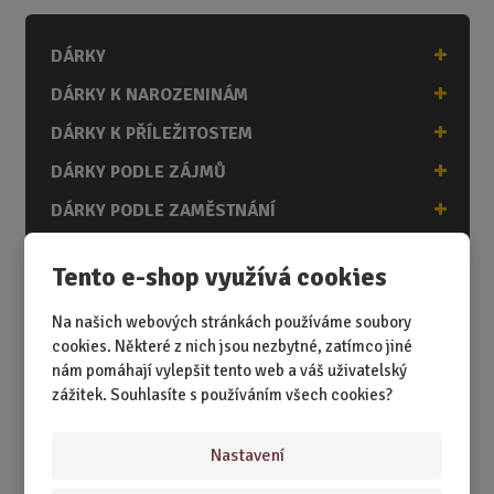
n
i
DÁRKY
t
p
DÁRKY K NAROZENINÁM
o
č
DÁRKY K PŘÍLEŽITOSTEM
e
DÁRKY PODLE ZÁJMŮ
t
DÁRKY PODLE ZAMĚSTNÁNÍ
DÁRKY PRO DĚTI A MLÁDEŽ
Tento e-shop využívá cookies
DÁRKY PRO MUŽE
Na našich webových stránkách používáme soubory
DÁRKY PRO ŽENY
cookies. Některé z nich jsou nezbytné, zatímco jiné
nám pomáhají vylepšit tento web a váš uživatelský
zážitek. Souhlasíte s používáním všech cookies?
Akční nabídky
Nastavení
Novinky