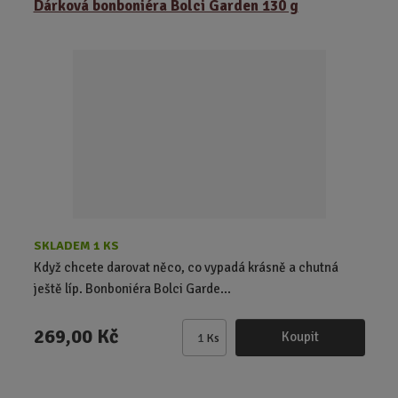
Dárková bonboniéra Bolci Garden 130 g
n
i
t
p
o
č
e
t
SKLADEM 1 KS
Když chcete darovat něco, co vypadá krásně a chutná
ještě líp. Bonboniéra Bolci Garde...
269,00 Kč
Koupit
Ks
Z
m
ě