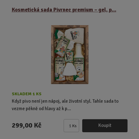
m
ě
Kosmetická sada Pivrnec premium – gel, p...
n
i
t
p
o
č
e
t
SKLADEM 1 KS
Když pivo není jen nápoj, ale životní styl. Tahle sada to
vezme pěkně od hlavy až k p...
299,00 Kč
Koupit
Ks
Z
m