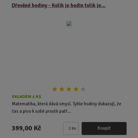
ě
Dřevěné hodiny - Kolik je hodin tolik je...
n
i
t
p
o
č
e
t
SKLADEM 1 KS
Matematika, která dává smysl. Tyhle hodiny dokazují, že
čas a pivo k sobě prostě patř...
399,00 Kč
Koupit
Ks
Z