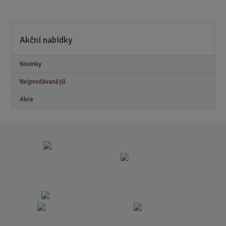
ě
n
i
Akční nabídky
t
p
o
Novinky
č
Nejprodávanější
e
t
Akce