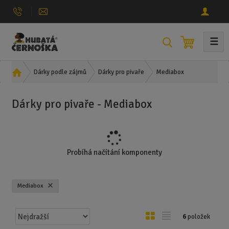
☰
V
y
h
Ú
Mediabox
Dárky podle zájmů
Dárky pro pivaře
l
v
e
o
Dárky pro pivaře - Mediabox
d
d
n
a
í
t
s
t
Probíhá načítání komponenty
r
a
n
Mediabox
a
Ř
O
T
6
položek
a
b
a