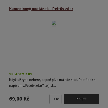
m
ě
Kameninový podtácek - Petrův zdar
n
i
t
p
o
č
e
t
SKLADEM 2 KS
Když už ryba nebere, aspoň pivo má kde stát. Podtácek s
nápisem „Petrův zdar“ to jist...
69,00 Kč
Koupit
Ks
Z
m