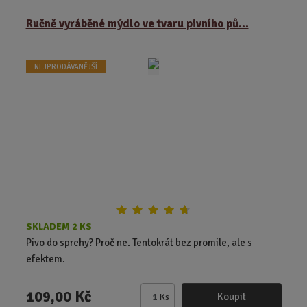
ě
Ručně vyráběné mýdlo ve tvaru pivního pů...
n
i
t
NEJPRODÁVANĚJŠÍ
p
o
č
e
t
SKLADEM 2 KS
Pivo do sprchy? Proč ne. Tentokrát bez promile, ale s
efektem.
109,00 Kč
Koupit
Ks
Z