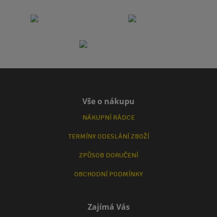
Vše o nákupu
NÁKUPNÍ RÁDCE
TERMÍNY ODESLÁNÍ ZBOŽÍ
ZPŮSOB DORUČENÍ
OBCHODNÍ PODMÍNKY
Zajímá Vás