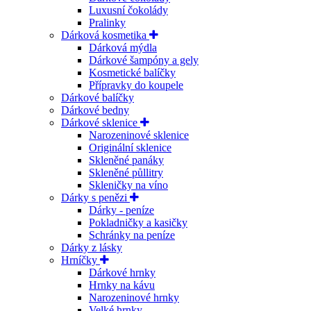
Luxusní čokolády
Pralinky
Dárková kosmetika
Dárková mýdla
Dárkové šampóny a gely
Kosmetické balíčky
Přípravky do koupele
Dárkové balíčky
Dárkové bedny
Dárkové sklenice
Narozeninové sklenice
Originální sklenice
Skleněné panáky
Skleněné půllitry
Skleničky na víno
Dárky s penězi
Dárky - peníze
Pokladničky a kasičky
Schránky na peníze
Dárky z lásky
Hrníčky
Dárkové hrnky
Hrnky na kávu
Narozeninové hrnky
Velké hrnky