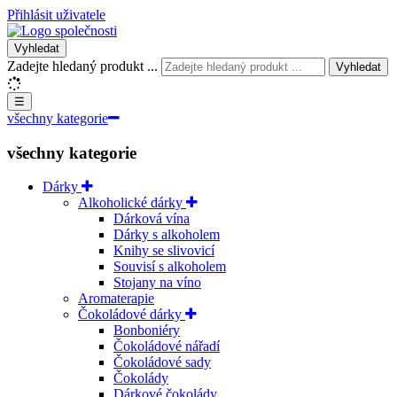
Přihlásit uživatele
Vyhledat
Zadejte hledaný produkt ...
Vyhledat
☰
všechny kategorie
všechny kategorie
Dárky
Alkoholické dárky
Dárková vína
Dárky s alkoholem
Knihy se slivovicí
Souvisí s alkoholem
Stojany na víno
Aromaterapie
Čokoládové dárky
Bonboniéry
Čokoládové nářadí
Čokoládové sady
Čokolády
Dárkové čokolády