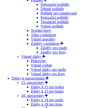
Polštáře
Dekorační polštáře
Dětské polštáře
Polštáře pro zamilované
Relaxační polštáře
Tematické polštáře
Vtipné polštáře
Textilní dorty
Trika s potiskem
Vtipné ponožky
Zástěry s potiskem
Zástěry pro muže
Zástěry pro ženy
Vtipné dárky
Ptákoviny
Vtipné cedule
Vtipné dárky pro muže
Vtipné dárky pro ženy
Dárky k narozeninám
15. narozeniny
Dárky k 15 pro holku
Dárky k 15 pro kluka
18. narozeniny
Dárky k 18 pro muže
Dárky k 18 pro ženu