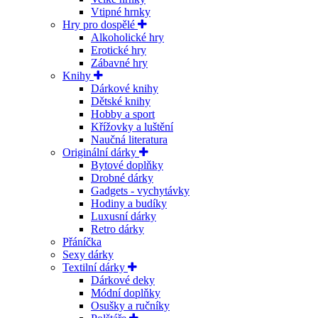
Vtipné hrnky
Hry pro dospělé
Alkoholické hry
Erotické hry
Zábavné hry
Knihy
Dárkové knihy
Dětské knihy
Hobby a sport
Křížovky a luštění
Naučná literatura
Originální dárky
Bytové doplňky
Drobné dárky
Gadgets - vychytávky
Hodiny a budíky
Luxusní dárky
Retro dárky
Přáníčka
Sexy dárky
Textilní dárky
Dárkové deky
Módní doplňky
Osušky a ručníky