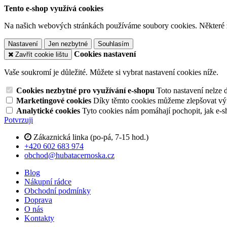
Tento e-shop využívá cookies
Na našich webových stránkách používáme soubory cookies. Některé z n
Nastavení
Jen nezbytné
Souhlasím
Cookies nastavení
Zavřít cookie lištu
Vaše soukromí je důležité. Můžete si vybrat nastavení cookies níže.
Cookies nezbytné pro využívání e-shopu
Toto nastavení nelze 
Marketingové cookies
Díky těmto cookies můžeme zlepšovat výko
Analytické cookies
Tyto cookies nám pomáhají pochopit, jak e-s
Potvrzuji
Zákaznická linka (po-pá, 7-15 hod.)
+420 602 683 974
obchod@hubatacernoska.cz
Blog
Nákupní rádce
Obchodní podmínky
Doprava
O nás
Kontakty