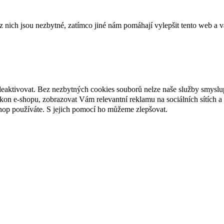
ich jsou nezbytné, zatímco jiné nám pomáhají vylepšit tento web a vá
deaktivovat. Bez nezbytných cookies souborů nelze naše služby smyslu
n e-shopu, zobrazovat Vám relevantní reklamu na sociálních sítích a 
hop používáte. S jejich pomocí ho můžeme zlepšovat.