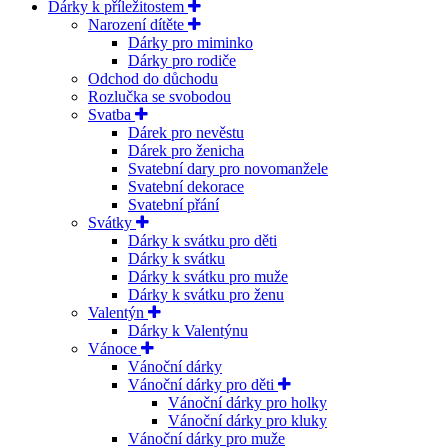
Dárky k příležitostem
Narození dítěte
Dárky pro miminko
Dárky pro rodiče
Odchod do důchodu
Rozlučka se svobodou
Svatba
Dárek pro nevěstu
Dárek pro ženicha
Svatební dary pro novomanžele
Svatební dekorace
Svatební přání
Svátky
Dárky k svátku pro děti
Dárky k svátku
Dárky k svátku pro muže
Dárky k svátku pro ženu
Valentýn
Dárky k Valentýnu
Vánoce
Vánoční dárky
Vánoční dárky pro děti
Vánoční dárky pro holky
Vánoční dárky pro kluky
Vánoční dárky pro muže