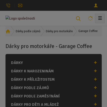
☰
V
y
h
Ú
Garage Coffee
Dárky podle zájmů
Dárky pro motorkáře
l
v
o
e
Dárky pro motorkáře - Garage Coffee
d
d
n
a
í
t
DÁRKY
s
t
DÁRKY K NAROZENINÁM
r
a
DÁRKY K PŘÍLEŽITOSTEM
n
DÁRKY PODLE ZÁJMŮ
a
DÁRKY PODLE ZAMĚSTNÁNÍ
DÁRKY PRO DĚTI A MLÁDEŽ