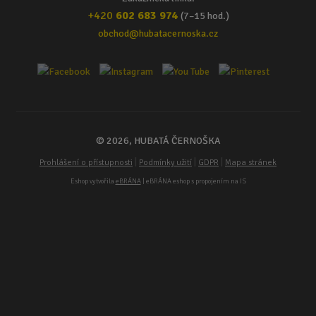
+420
602 683 974
(7–15 hod.)
obchod@hubatacernoska.cz
© 2026, HUBATÁ ČERNOŠKA
|
|
|
Prohlášení o přístupnosti
Podmínky užití
GDPR
Mapa stránek
Eshop vytvořila
eBRÁNA
| eBRÁNA eshop s propojením na IS