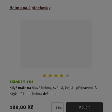
m
ě
Helma na 2 plechovky
n
i
t
p
o
č
e
t
SKLADEM 3 KS
Když máte na hlavě helmu, svět ví, že jste připraveni. A
když má tahle helma dvě plec...
199,00 Kč
Koupit
Ks
Z