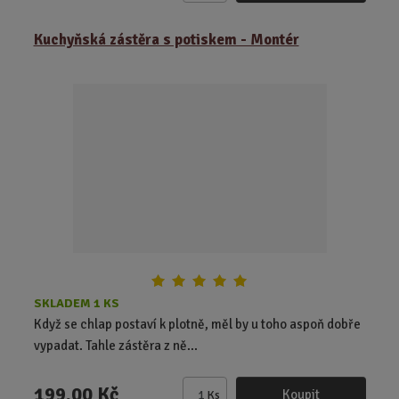
m
ě
Kuchyňská zástěra s potiskem - Montér
n
i
t
p
o
č
e
t
SKLADEM 1 KS
Když se chlap postaví k plotně, měl by u toho aspoň dobře
vypadat. Tahle zástěra z ně...
199,00 Kč
Koupit
Ks