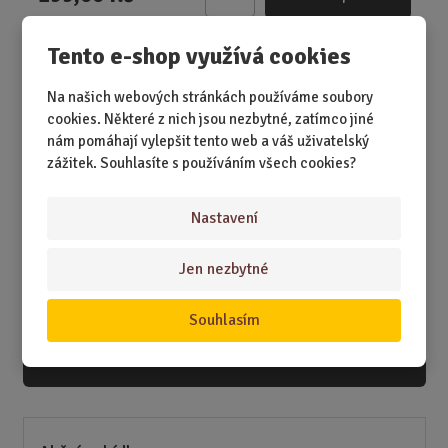
Z
m
Tento e-shop využívá cookies
ě
n
i
Na našich webových stránkách používáme soubory
DÁRKY
t
cookies. Některé z nich jsou nezbytné, zatímco jiné
p
nám pomáhají vylepšit tento web a váš uživatelský
DÁRKY K NAROZENINÁM
o
zážitek. Souhlasíte s používáním všech cookies?
č
DÁRKY K PŘÍLEŽITOSTEM
e
Nastavení
DÁRKY PODLE ZÁJMŮ
t
DÁRKY PODLE ZAMĚSTNÁNÍ
Jen nezbytné
DÁRKY PRO DĚTI A MLÁDEŽ
Souhlasím
DÁRKY PRO MUŽE
DÁRKY PRO ŽENY