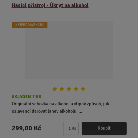
z
r
b
Hasicí přístroj - Úkryt na alkohol
e
á
u
n
z
l
í
NEJPRODÁVANĚJŠÍ
k
k
p
o
o
r
o
v
v
d
ý
ý
u
v
v
k
ý
ý
t
p
p
ů
i
i
s
s
SKLADEM 7 KS
Originální schovka na alkohol a vtipný způsob, jak
oslavenci darovat lahev alkoholu. ...
299,00 Kč
Koupit
Ks
Z