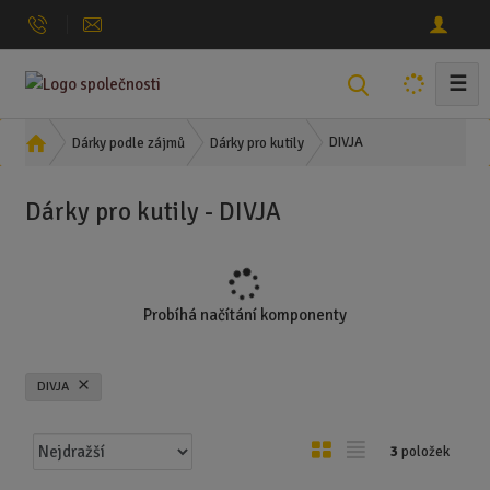
☰
V
y
h
Ú
DIVJA
Dárky podle zájmů
Dárky pro kutily
l
v
o
e
Dárky pro kutily - DIVJA
d
d
n
a
í
t
s
t
Probíhá načítání komponenty
r
a
n
DIVJA
a
Ř
O
T
3
položek
a
b
a