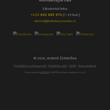
Kontaktujte nás
Zákaznická linka:
+420
602 683 974
(7–15 hod.)
obchod@hubatacernoska.cz
© 2026, HUBATÁ ČERNOŠKA
|
|
|
Prohlášení o přístupnosti
Podmínky užití
GDPR
Mapa stránek
Eshop vytvořila
eBRÁNA
| eBRÁNA eshop s propojením na IS