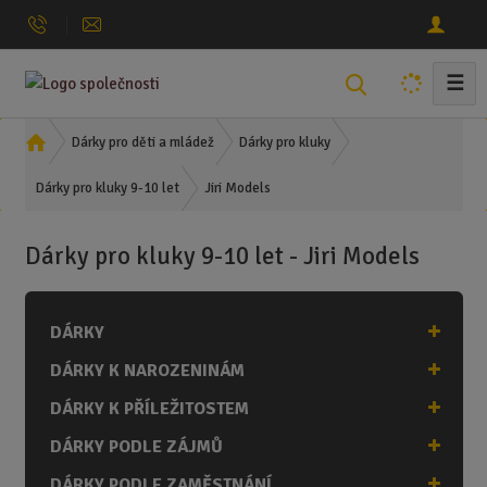
☰
V
y
h
Ú
Dárky pro děti a mládež
Dárky pro kluky
l
v
Jiri Models
o
Dárky pro kluky 9-10 let
e
d
d
n
a
Dárky pro kluky 9-10 let - Jiri Models
í
t
s
t
DÁRKY
r
a
DÁRKY K NAROZENINÁM
n
a
DÁRKY K PŘÍLEŽITOSTEM
DÁRKY PODLE ZÁJMŮ
DÁRKY PODLE ZAMĚSTNÁNÍ