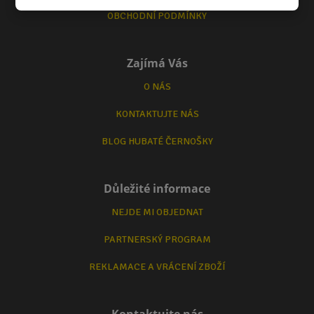
OBCHODNÍ PODMÍNKY
Zajímá Vás
O NÁS
KONTAKTUJTE NÁS
BLOG HUBATÉ ČERNOŠKY
Důležité informace
NEJDE MI OBJEDNAT
PARTNERSKÝ PROGRAM
REKLAMACE A VRÁCENÍ ZBOŽÍ