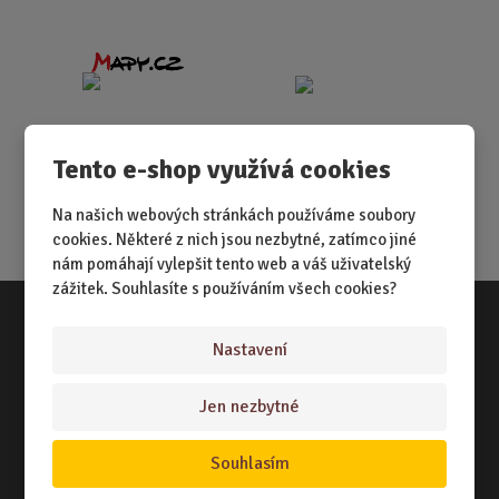
Tento e-shop využívá cookies
Na našich webových stránkách používáme soubory
cookies. Některé z nich jsou nezbytné, zatímco jiné
nám pomáhají vylepšit tento web a váš uživatelský
zážitek. Souhlasíte s používáním všech cookies?
Nastavení
Vše o nákupu
NÁKUPNÍ RÁDCE
Jen nezbytné
TERMÍNY ODESLÁNÍ ZBOŽÍ
Souhlasím
ZPŮSOB DORUČENÍ