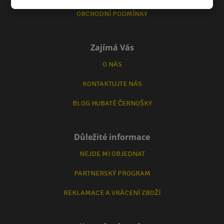
OBCHODNÍ PODMÍNKY
Zajímá Vás
O NÁS
KONTAKTUJTE NÁS
BLOG HUBATÉ ČERNOŠKY
Důležité informace
NEJDE MI OBJEDNAT
PARTNERSKÝ PROGRAM
REKLAMACE A VRÁCENÍ ZBOŽÍ