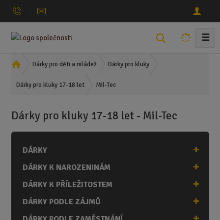
☰
V
y
h
Ú
Dárky pro děti a mládež
Dárky pro kluky
l
v
Mil-Tec
o
Dárky pro kluky 17-18 let
e
d
d
n
a
Dárky pro kluky 17-18 let - Mil-Tec
í
t
s
t
DÁRKY
r
a
DÁRKY K NAROZENINÁM
n
a
DÁRKY K PŘÍLEŽITOSTEM
DÁRKY PODLE ZÁJMŮ
DÁRKY PODLE ZAMĚSTNÁNÍ