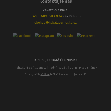
Kontaktujte nás
Zákaznická linka:
+420
602 683 974
(7–15 hod.)
obchod@hubatacernoska.cz
© 2026, HUBATÁ ČERNOŠKA
|
|
|
Prohlášení o přístupnosti
Podmínky užití
GDPR
Mapa stránek
Eshop vytvořila
eBRÁNA
| eBRÁNA eshop s propojením na IS