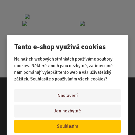
Tento e-shop využívá cookies
Na našich webových stránkách používáme soubory
cookies. Některé z nich jsou nezbytné, zatímco jiné
nám pomáhají vylepšit tento web a váš uživatelský
zážitek. Souhlasíte s používáním všech cookies?
Nastavení
Vše o nákupu
NÁKUPNÍ RÁDCE
Jen nezbytné
TERMÍNY ODESLÁNÍ ZBOŽÍ
Souhlasím
ZPŮSOB DORUČENÍ