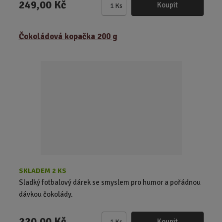
249,00 Kč
Koupit
Ks
Z
m
ě
Čokoládová kopačka 200 g
n
i
t
p
o
č
e
t
SKLADEM 2 KS
Sladký fotbalový dárek se smyslem pro humor a pořádnou
dávkou čokolády.
220,00 Kč
Koupit
Ks