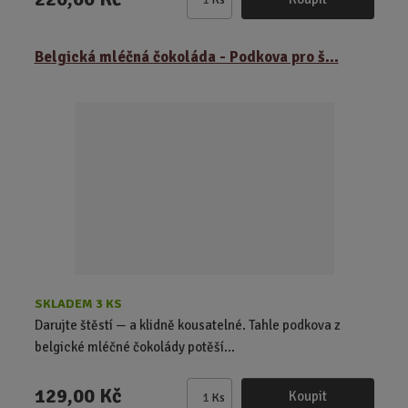
Z
m
ě
Belgická mléčná čokoláda - Podkova pro š...
n
i
t
p
o
č
e
t
SKLADEM 3 KS
Darujte štěstí — a klidně kousatelné. Tahle podkova z
belgické mléčné čokolády potěší...
129,00 Kč
Koupit
Ks
Z