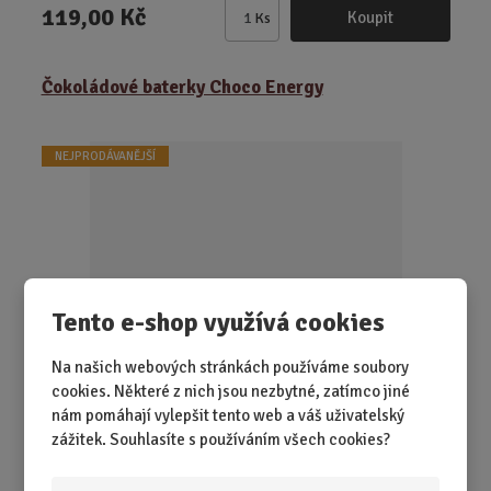
119,00 Kč
Koupit
Ks
Z
m
ě
Čokoládové baterky Choco Energy
n
i
t
NEJPRODÁVANĚJŠÍ
p
o
č
e
t
Tento e-shop využívá cookies
Na našich webových stránkách používáme soubory
cookies. Některé z nich jsou nezbytné, zatímco jiné
SKLADEM 34 KS
nám pomáhají vylepšit tento web a váš uživatelský
Dobijte si baterky! Netradiční dárek v podobě tužkových
zážitek. Souhlasíte s používáním všech cookies?
baterií z belgické mléčné čok...