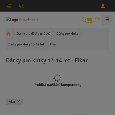
☰
V
y
h
Ú
Dárky pro děti a mládež
Dárky pro kluky
l
v
Fikar
o
Dárky pro kluky 13-14 let
e
d
d
n
a
Dárky pro kluky 13-14 let - Fikar
í
t
s
t
r
a
Probíhá načítání komponenty
n
a
Fikar