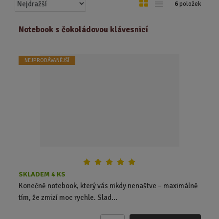
Ř
O
T
6
položek
a
b
a
z
r
b
Notebook s čokoládovou klávesnicí
e
á
u
n
z
l
í
NEJPRODÁVANĚJŠÍ
k
k
p
o
o
r
o
v
v
d
ý
ý
u
v
v
k
ý
ý
t
p
p
ů
i
i
s
s
SKLADEM 4 KS
Konečně notebook, který vás nikdy nenaštve – maximálně
tím, že zmizí moc rychle. Slad...