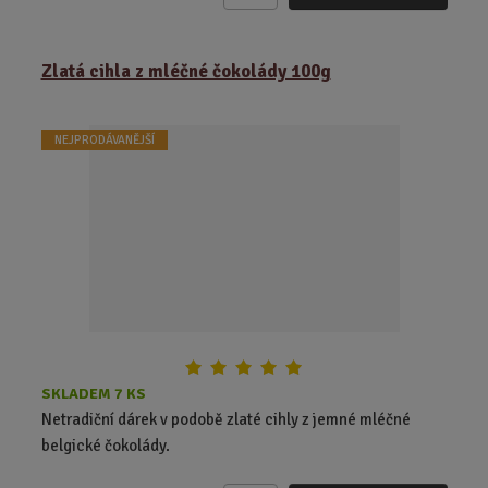
m
ě
Zlatá cihla z mléčné čokolády 100g
n
i
t
NEJPRODÁVANĚJŠÍ
p
o
č
e
t
SKLADEM 7 KS
Netradiční dárek v podobě zlaté cihly z jemné mléčné
belgické čokolády.