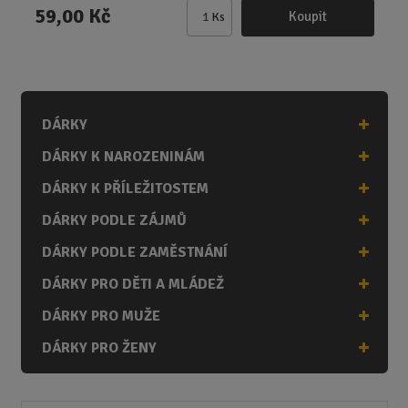
59,00 Kč
Koupit
Ks
Z
m
ě
n
i
DÁRKY
t
p
DÁRKY K NAROZENINÁM
o
č
DÁRKY K PŘÍLEŽITOSTEM
e
DÁRKY PODLE ZÁJMŮ
t
DÁRKY PODLE ZAMĚSTNÁNÍ
DÁRKY PRO DĚTI A MLÁDEŽ
DÁRKY PRO MUŽE
DÁRKY PRO ŽENY