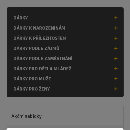
n
i
DÁRKY
t
p
DÁRKY K NAROZENINÁM
o
č
DÁRKY K PŘÍLEŽITOSTEM
e
DÁRKY PODLE ZÁJMŮ
t
DÁRKY PODLE ZAMĚSTNÁNÍ
DÁRKY PRO DĚTI A MLÁDEŽ
DÁRKY PRO MUŽE
DÁRKY PRO ŽENY
Akční nabídky
Novinky