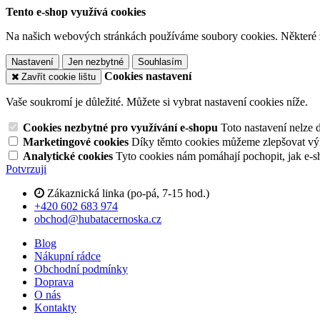
Tento e-shop využívá cookies
Na našich webových stránkách používáme soubory cookies. Některé z n
Nastavení
Jen nezbytné
Souhlasím
Cookies nastavení
Zavřít cookie lištu
Vaše soukromí je důležité. Můžete si vybrat nastavení cookies níže.
Cookies nezbytné pro využívání e-shopu
Toto nastavení nelze 
Marketingové cookies
Díky těmto cookies můžeme zlepšovat výko
Analytické cookies
Tyto cookies nám pomáhají pochopit, jak e-s
Potvrzuji
Zákaznická linka (po-pá, 7-15 hod.)
+420 602 683 974
obchod@hubatacernoska.cz
Blog
Nákupní rádce
Obchodní podmínky
Doprava
O nás
Kontakty