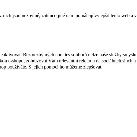
ich jsou nezbytné, zatímco jiné nám pomáhají vylepšit tento web a vá
deaktivovat. Bez nezbytných cookies souborů nelze naše služby smyslu
n e-shopu, zobrazovat Vám relevantní reklamu na sociálních sítích a 
hop používáte. S jejich pomocí ho můžeme zlepšovat.