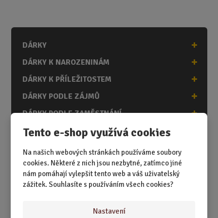
m
ě
n
i
DÁRKY
t
p
DÁRKY K NAROZENINÁM
o
č
DÁRKY K PŘÍLEŽITOSTEM
e
DÁRKY PODLE ZÁJMŮ
t
DÁRKY PODLE ZAMĚSTNÁNÍ
Tento e-shop využívá cookies
DÁRKY PRO DĚTI A MLÁDEŽ
DÁRKY PRO MUŽE
Na našich webových stránkách používáme soubory
cookies. Některé z nich jsou nezbytné, zatímco jiné
DÁRKY PRO ŽENY
nám pomáhají vylepšit tento web a váš uživatelský
zážitek. Souhlasíte s používáním všech cookies?
Akční nabídky
Nastavení