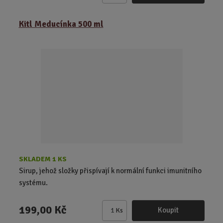
m
ě
Kitl Meducínka 500 ml
n
i
t
p
o
č
e
t
SKLADEM 1 KS
Sirup, jehož složky přispívají k normální funkci imunitního
systému.
199,00 Kč
Koupit
Ks
Z