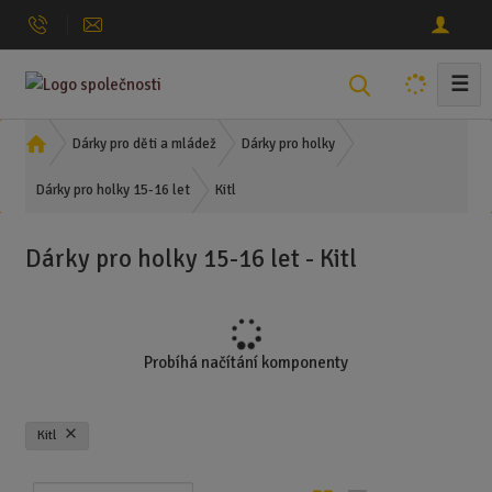
☰
V
y
h
Ú
Dárky pro děti a mládež
Dárky pro holky
l
v
Kitl
o
Dárky pro holky 15-16 let
e
d
d
n
a
Dárky pro holky 15-16 let - Kitl
í
t
s
t
r
a
Probíhá načítání komponenty
n
a
Kitl