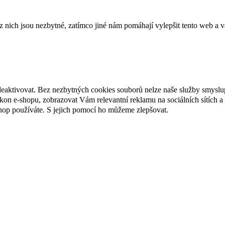
ich jsou nezbytné, zatímco jiné nám pomáhají vylepšit tento web a vá
deaktivovat. Bez nezbytných cookies souborů nelze naše služby smyslu
n e-shopu, zobrazovat Vám relevantní reklamu na sociálních sítích a 
hop používáte. S jejich pomocí ho můžeme zlepšovat.