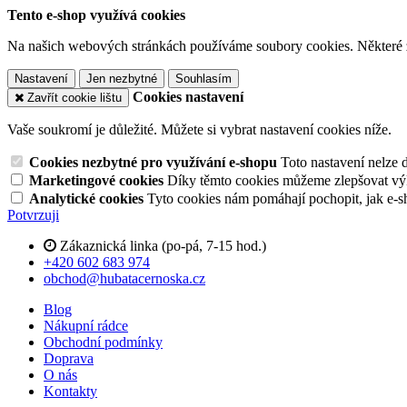
Tento e-shop využívá cookies
Na našich webových stránkách používáme soubory cookies. Některé z n
Nastavení
Jen nezbytné
Souhlasím
Cookies nastavení
Zavřít cookie lištu
Vaše soukromí je důležité. Můžete si vybrat nastavení cookies níže.
Cookies nezbytné pro využívání e-shopu
Toto nastavení nelze 
Marketingové cookies
Díky těmto cookies můžeme zlepšovat výko
Analytické cookies
Tyto cookies nám pomáhají pochopit, jak e-s
Potvrzuji
Zákaznická linka (po-pá, 7-15 hod.)
+420 602 683 974
obchod@hubatacernoska.cz
Blog
Nákupní rádce
Obchodní podmínky
Doprava
O nás
Kontakty