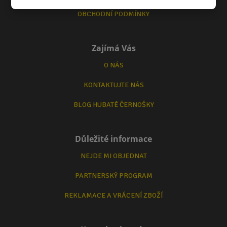
OBCHODNÍ PODMÍNKY
Zajímá Vás
O NÁS
KONTAKTUJTE NÁS
BLOG HUBATÉ ČERNOŠKY
Důležité informace
NEJDE MI OBJEDNAT
PARTNERSKÝ PROGRAM
REKLAMACE A VRÁCENÍ ZBOŽÍ