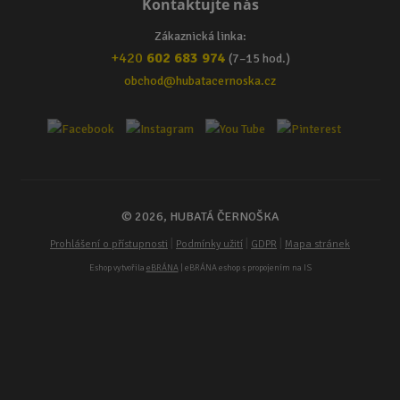
Kontaktujte nás
Zákaznická linka:
+420
602 683 974
(7–15 hod.)
obchod@hubatacernoska.cz
© 2026, HUBATÁ ČERNOŠKA
|
|
|
Prohlášení o přístupnosti
Podmínky užití
GDPR
Mapa stránek
Eshop vytvořila
eBRÁNA
| eBRÁNA eshop s propojením na IS