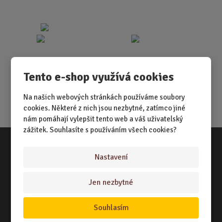
Tento e-shop využívá cookies
Na našich webových stránkách používáme soubory
cookies. Některé z nich jsou nezbytné, zatímco jiné
nám pomáhají vylepšit tento web a váš uživatelský
zážitek. Souhlasíte s používáním všech cookies?
Nastavení
Vše o nákupu
NÁKUPNÍ RÁDCE
Jen nezbytné
TERMÍNY ODESLÁNÍ ZBOŽÍ
Souhlasím
ZPŮSOB DORUČENÍ