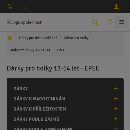
☰
V
y
h
Ú
Dárky pro děti a mládež
Dárky pro holky
l
v
EPEE
o
Dárky pro holky 13-14 let
e
d
d
n
a
Dárky pro holky 13-14 let - EPEE
í
t
s
t
DÁRKY
r
a
DÁRKY K NAROZENINÁM
n
a
DÁRKY K PŘÍLEŽITOSTEM
DÁRKY PODLE ZÁJMŮ
DÁRKY PODLE ZAMĚSTNÁNÍ