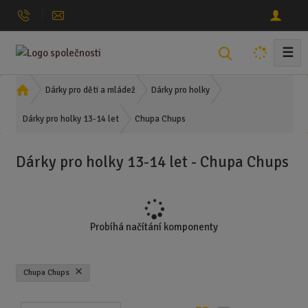
☰
V
y
h
Ú
Dárky pro děti a mládež
Dárky pro holky
l
v
Chupa Chups
o
Dárky pro holky 13-14 let
e
d
d
n
a
Dárky pro holky 13-14 let - Chupa Chups
í
t
s
t
r
a
Probíhá načítání komponenty
n
a
Chupa Chups