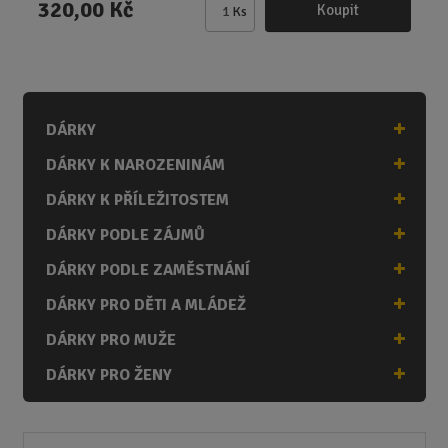
320,00 Kč
Koupit
Ks
Z
m
ě
n
i
DÁRKY
t
p
DÁRKY K NAROZENINÁM
o
č
DÁRKY K PŘÍLEŽITOSTEM
e
DÁRKY PODLE ZÁJMŮ
t
DÁRKY PODLE ZAMĚSTNÁNÍ
DÁRKY PRO DĚTI A MLÁDEŽ
DÁRKY PRO MUŽE
DÁRKY PRO ŽENY