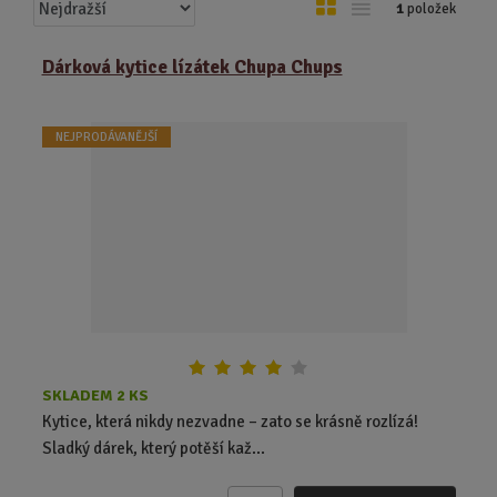
Ř
O
T
1
položek
a
b
a
z
r
b
Dárková kytice lízátek Chupa Chups
e
á
u
n
z
l
í
NEJPRODÁVANĚJŠÍ
k
k
p
o
o
r
o
v
v
d
ý
ý
u
v
v
k
ý
ý
t
p
p
ů
i
i
s
s
SKLADEM 2 KS
Kytice, která nikdy nezvadne – zato se krásně rozlízá!
Sladký dárek, který potěší kaž...