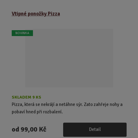
ě
Vtipné ponožky Pizza
n
i
t
NOVINKA
p
o
č
e
t
SKLADEM 9 KS
Pizza, která se nekrájí a netáhne sýr. Zato zahřeje nohy a
pobaví hned při rozbalení.
od
99,00 Kč
Detail