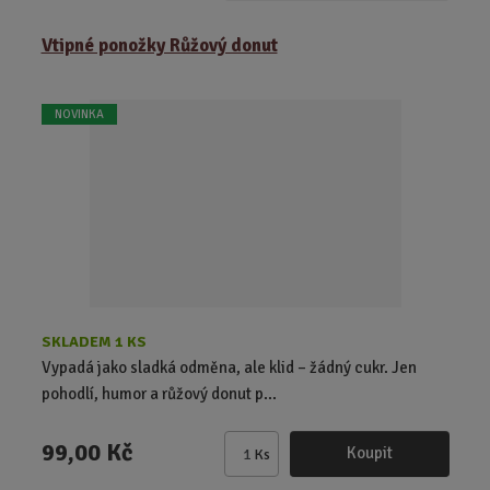
Vtipné ponožky Růžový donut
NOVINKA
SKLADEM 1 KS
Vypadá jako sladká odměna, ale klid – žádný cukr. Jen
pohodlí, humor a růžový donut p...
99,00 Kč
Koupit
Ks
Z
m