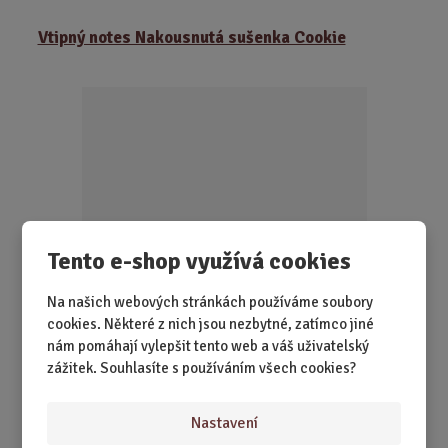
Vtipný notes Nakousnutá sušenka Cookie
Tento e-shop využívá cookies
Na našich webových stránkách používáme soubory
SKLADEM 10 KS
cookies. Některé z nich jsou nezbytné, zatímco jiné
Vypadá tak dobře, že byste si ho nejradši dali ke kávě. Ale
nám pomáhají vylepšit tento web a váš uživatelský
pozor – tenhle cookie slo...
zážitek. Souhlasíte s používáním všech cookies?
79,00 Kč
Koupit
Ks
Nastavení
Z
m