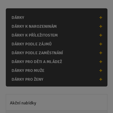
ě
n
i
DÁRKY
t
p
DÁRKY K NAROZENINÁM
o
č
DÁRKY K PŘÍLEŽITOSTEM
e
DÁRKY PODLE ZÁJMŮ
t
DÁRKY PODLE ZAMĚSTNÁNÍ
DÁRKY PRO DĚTI A MLÁDEŽ
DÁRKY PRO MUŽE
DÁRKY PRO ŽENY
Akční nabídky