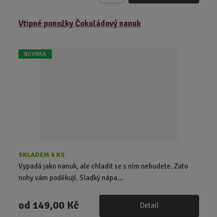
m
ě
Vtipné ponožky Čokoládový nanuk
n
i
t
NOVINKA
p
o
č
e
t
SKLADEM 6 KS
Vypadá jako nanuk, ale chladit se s ním nebudete. Zato
nohy vám poděkují. Sladký nápa...
od
149,00 Kč
Detail