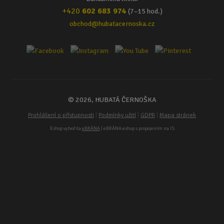
+420
602 683 974
(7–15 hod.)
obchod@hubatacernoska.cz
© 2026, HUBATÁ ČERNOŠKA
|
|
|
Prohlášení o přístupnosti
Podmínky užití
GDPR
Mapa stránek
Eshop vytvořila
eBRÁNA
| eBRÁNA eshop s propojením na IS