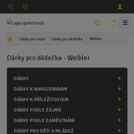
☰
V
y
h
Ú
Weibler
Dárky pro muže
Dárky pro dědečka
l
v
o
e
Dárky pro dědečka - Weibler
d
d
n
a
í
t
DÁRKY
s
t
DÁRKY K NAROZENINÁM
r
a
DÁRKY K PŘÍLEŽITOSTEM
n
DÁRKY PODLE ZÁJMŮ
a
DÁRKY PODLE ZAMĚSTNÁNÍ
DÁRKY PRO DĚTI A MLÁDEŽ