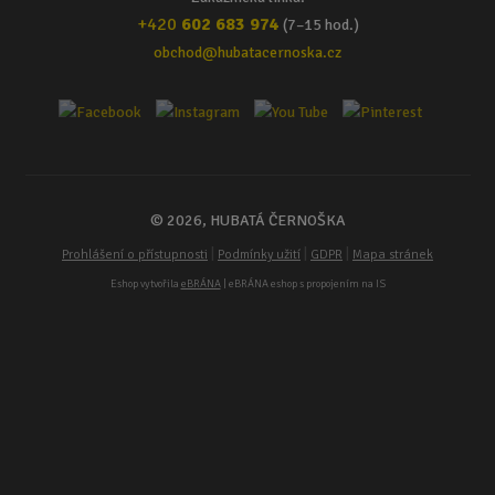
+420
602 683 974
(7–15 hod.)
obchod@hubatacernoska.cz
© 2026, HUBATÁ ČERNOŠKA
|
|
|
Prohlášení o přístupnosti
Podmínky užití
GDPR
Mapa stránek
Eshop vytvořila
eBRÁNA
| eBRÁNA eshop s propojením na IS