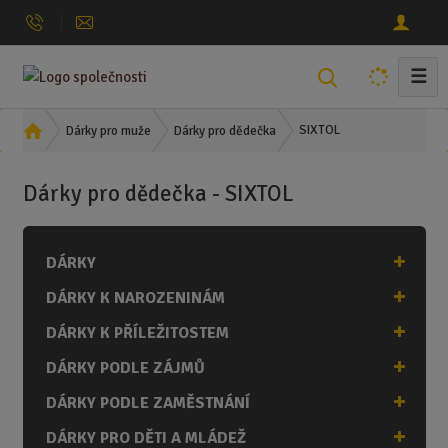
☰
V
y
h
Ú
SIXTOL
Dárky pro muže
Dárky pro dědečka
l
v
o
e
Dárky pro dědečka - SIXTOL
d
d
n
a
í
t
DÁRKY
s
t
DÁRKY K NAROZENINÁM
r
a
DÁRKY K PŘÍLEŽITOSTEM
n
DÁRKY PODLE ZÁJMŮ
a
DÁRKY PODLE ZAMĚSTNÁNÍ
DÁRKY PRO DĚTI A MLÁDEŽ