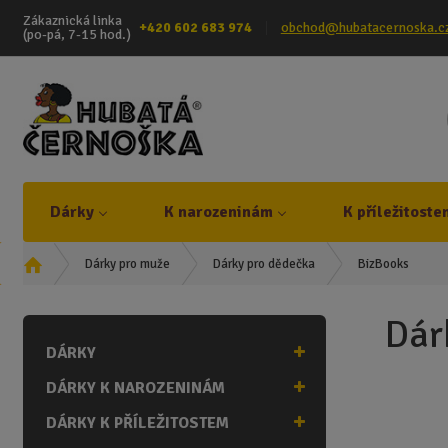
Zákaznická linka
+420 602 683 974
obchod@hubatacernoska.c
(po-pá, 7-15 hod.)
Dárky
K narozeninám
K příležitoste
Ú
BizBooks
Dárky pro muže
Dárky pro dědečka
v
o
Dár
d
DÁRKY
n
í
DÁRKY K NAROZENINÁM
s
t
DÁRKY K PŘÍLEŽITOSTEM
r