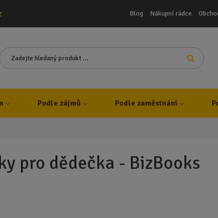
Blog
Nákupní rádce
Obcho
z
Z
Vyhleda
a
d
e
j
m
Podle zájmů
Podle zaměstnání
P
t
e
h
l
e
ky pro dědečka - BizBooks
d
a
n
ý
p
r