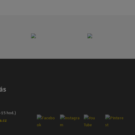
ás
–15 hod.)
a.cz