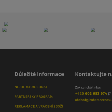
Důležité informace
Kontaktujte n
NEJDE MI OBJEDNAT
Zákaznická linka:
+420
602 683 974
(7
PARTNERSKÝ PROGRAM
obchod@hubatacernosk
REKLAMACE A VRÁCENÍ ZBOŽÍ