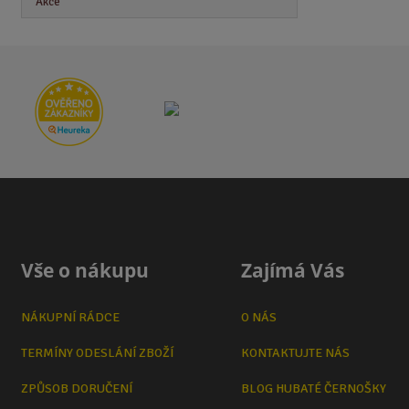
Akce
Vše o nákupu
Zajímá Vás
NÁKUPNÍ RÁDCE
O NÁS
TERMÍNY ODESLÁNÍ ZBOŽÍ
KONTAKTUJTE NÁS
ZPŮSOB DORUČENÍ
BLOG HUBATÉ ČERNOŠKY