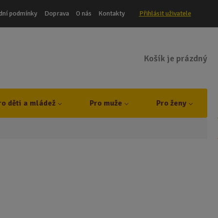
dní podmínky
Doprava
O nás
Kontakty
Přihlásit uživatele
Košík je prázdný
t
ro děti a mládež
Pro muže
Pro ženy