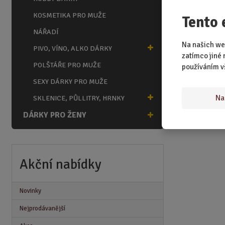
KOSMETIKA PRO MUŽE
Tento 
NÁŘADÍ
Na našich we
PIVO, VÍNO, ALKO DÁRKY
zatímco jiné 
POLŠTÁŘE PRO MUŽE
používáním v
SEXY DÁRKY PRO MUŽE
Na
SKLENICE, PŮLLITRY, HRNKY
DÁRKY PRO ŽENY
Akční nabídky
Novinky
Nejprodávanější