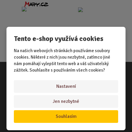
Tento e-shop využívá cookies
Na našich webových stránkách používáme soubory
cookies. Některé z nich jsou nezbytné, zatímco jiné
nám pomáhají vylepšit tento web a váš uživatelský
zážitek. Souhlasíte s používáním všech cookies?
Vše o nákupu
Nastavení
NÁKUPNÍ RÁDCE
Jen nezbytné
TERMÍNY ODESLÁNÍ ZBOŽÍ
ZPŮSOB DORUČENÍ
Souhlasím
OBCHODNÍ PODMÍNKY