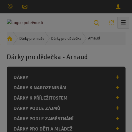
☰
V
y
h
Ú
Arnaud
Dárky pro muže
Dárky pro dědečka
l
v
o
e
Dárky pro dědečka - Arnaud
d
d
n
a
í
t
DÁRKY
s
t
DÁRKY K NAROZENINÁM
r
a
DÁRKY K PŘÍLEŽITOSTEM
n
DÁRKY PODLE ZÁJMŮ
a
DÁRKY PODLE ZAMĚSTNÁNÍ
DÁRKY PRO DĚTI A MLÁDEŽ