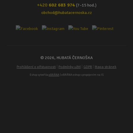
+420
602 683 974
(7–15 hod.)
obchod@hubatacernoska.cz
© 2026, HUBATÁ ČERNOŠKA
|
|
|
Prohlášení o přístupnosti
Podmínky užití
GDPR
Mapa stránek
Eshop vytvořila
eBRÁNA
| eBRÁNA eshop s propojením na IS