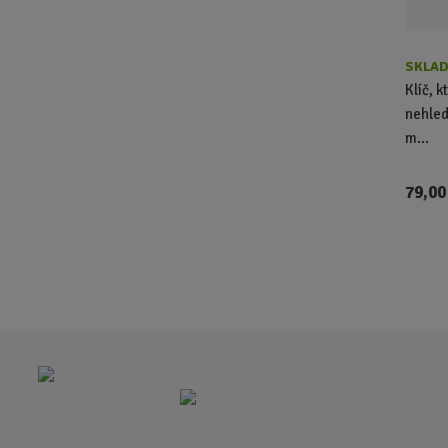
SKLAD
Klíč, k
nehled
m...
79,00