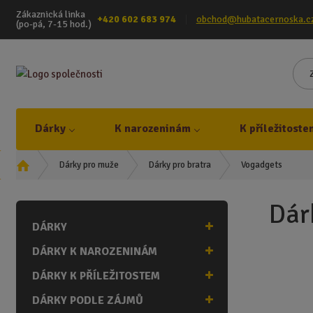
Zákaznická linka
+420 602 683 974
obchod@hubatacernoska.c
(po-pá, 7-15 hod.)
Dárky
K narozeninám
K příležitoste
Ú
Vogadgets
Dárky pro muže
Dárky pro bratra
v
o
Dár
d
DÁRKY
n
í
DÁRKY K NAROZENINÁM
s
t
DÁRKY K PŘÍLEŽITOSTEM
r
DÁRKY PODLE ZÁJMŮ
a