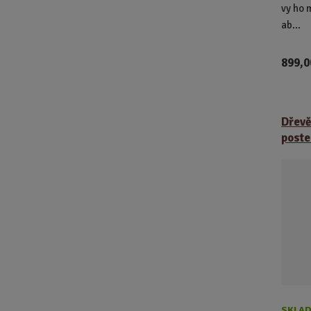
vy ho 
ab...
899,0
Dřevě
poste
SKLAD