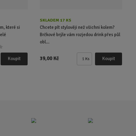
SKLADEM 17 KS
m, které si
Chcete pít stylověji než všichni kolem?
celé
Brčkové brýle vám rozjedou drink přes půl
obl...
39,00 Kč
Koupit
Koupit
Ks
Z
m
ě
n
i
t
p
o
č
e
t