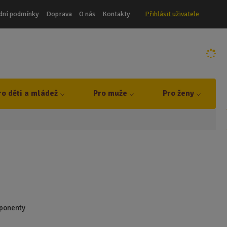
dní podmínky
Doprava
O nás
Kontakty
Přihlásit uživatele
ro děti a mládež
Pro muže
Pro ženy
mponenty