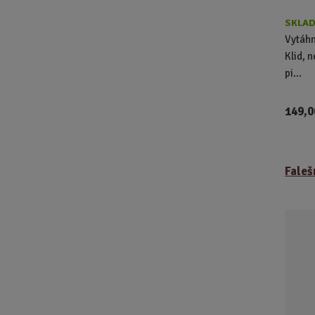
SKLAD
Vytáhn
Klid, 
pi...
149,0
Faleš