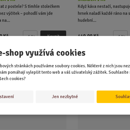
at z postele? S tímhle stolečkem
Když káva nestačí, nastupuj
bez výčitek – pohodlí vám jde
hrnek naladí každé ráno na 
 na...
hudební...
0 Kč
449,00 Kč
Koupit
Ks
Ks
Z
Z
m
m
e-shop využívá cookies
ě
ě
n
n
n ve tvaru pistole
Outdoorové pouzdro na 
i
i
bových stránkách používáme soubory cookies. Některé z nich jsou nez
černé
t
t
nám pomáhají vylepšit tento web a váš uživatelský zážitek. Souhlasíte 
p
p
šech cookies?
ÁVANĚJŠÍ
o
o
č
č
stavení
Jen nezbytné
Souhla
e
e
t
t