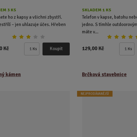
EM 3 KS
SKLADEM 1 KS
ete ho z kapsy a všichni zbystří.
Telefon v kapse, batohu neb
nestřílí – jen uhlazuje účes. Hřeben
jedno. S tímhle outdoorový
máte v...
0 Kč
129,00 Kč
Koupit
Ks
Ks
Z
Z
m
m
ě
ě
n
n
ný kámen
Brčková stavebnice
i
i
t
t
p
p
NEJPRODÁVANĚJŠÍ
o
o
č
č
e
e
t
t