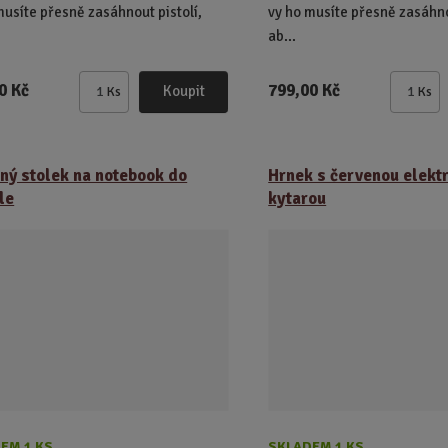
musíte přesně zasáhnout pistolí,
vy ho musíte přesně zasáhno
ab...
0 Kč
799,00 Kč
Koupit
Ks
Ks
Z
Z
m
m
ě
ě
n
n
ný stolek na notebook do
Hrnek s červenou elekt
i
i
le
kytarou
t
t
p
p
o
o
č
č
e
e
t
t
EM 1 KS
SKLADEM 1 KS