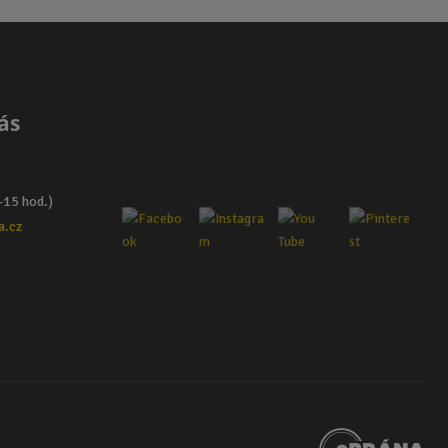
ás
–15 hod.)
a.cz