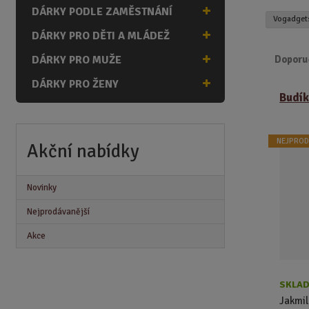
n
DÁRKY PODLE ZAMĚSTNÁNÍ
Vogadge
a
DÁRKY PRO DĚTI A MLÁDEŽ
DÁRKY PRO MUŽE
Doporu
DÁRKY PRO ŽENY
Ř
Budík
a
z
e
NEJPROD
n
Akční nabídky
í
p
Novinky
r
o
Nejprodávanější
d
Akce
u
k
t
ů
SKLAD
Jakmil