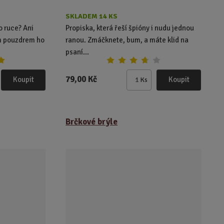
SKLADEM 14 KS
o ruce? Ani
Propiska, která řeší špióny i nudu jednou
m pouzdrem ho
ranou. Zmáčknete, bum, a máte klid na
psaní...
79,00 Kč
Koupit
Koupit
Ks
Z
m
ě
n
Brčkové brýle
i
t
p
o
č
e
t