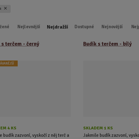
d
ts
u
k
Nejdražší
t
čené
Nejlevnější
Dostupné
Nejnovější
Nej
.
.
 s terčem - černý
Budík s terčem - bílý
.
ÁVANĚJŠÍ
EM 4 KS
SKLADEM 1 KS
e budík zazvoní, vyskočí z něj terč a
Jakmile budík zazvoní, vyskoč