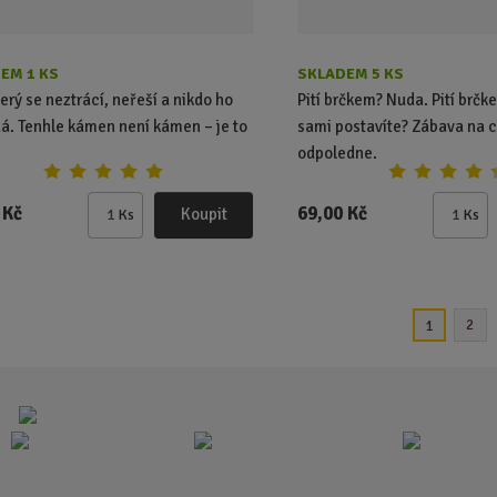
EM 1 KS
SKLADEM 5 KS
terý se neztrácí, neřeší a nikdo ho
Pití brčkem? Nuda. Pití brčke
á. Tenhle kámen není kámen – je to
sami postavíte? Zábava na 
odpoledne.
 Kč
69,00 Kč
Koupit
Ks
Ks
Z
Z
m
m
ě
ě
n
n
i
i
2
1
t
t
p
p
o
o
č
č
e
e
t
t