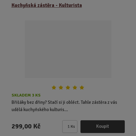
z
r
b
Kuchyňská zástěra - Kulturista
e
á
u
n
z
l
í
k
k
p
o
o
r
o
v
v
d
ý
ý
u
v
v
k
ý
ý
t
p
p
ů
i
i
s
s
SKLADEM 3 KS
Břišáky bez dřiny? Stačí si ji obléct. Tahle zástěra z vás
udělá kuchyňského kulturis...
299,00 Kč
Koupit
Ks
Z