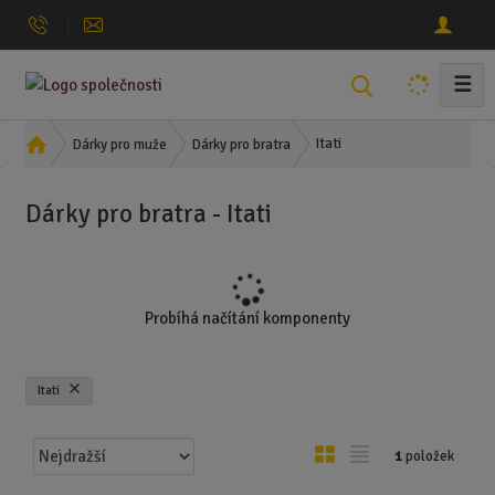
☰
V
y
h
Ú
Itati
Dárky pro muže
Dárky pro bratra
l
v
o
e
Dárky pro bratra - Itati
d
d
n
a
í
t
s
t
Probíhá načítání komponenty
r
a
n
Itati
a
Ř
O
T
1
položek
a
b
a