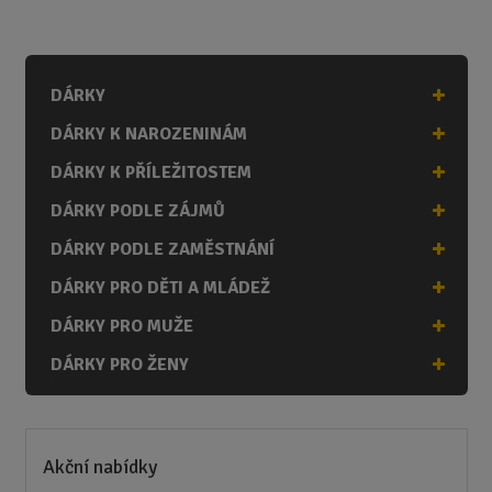
m
ě
n
i
DÁRKY
t
p
DÁRKY K NAROZENINÁM
o
č
DÁRKY K PŘÍLEŽITOSTEM
e
DÁRKY PODLE ZÁJMŮ
t
DÁRKY PODLE ZAMĚSTNÁNÍ
DÁRKY PRO DĚTI A MLÁDEŽ
DÁRKY PRO MUŽE
DÁRKY PRO ŽENY
Akční nabídky