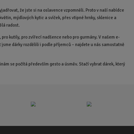
o
o
č
i
í
í
i
i
ž
ž
e
t
t
t
yjadřovat, že jste si na oslavence vzpomněli. Proto v naší nabídce
s
s
t
p
m
m
t
květin, mýdlových kytic a svíček, přes vtipné hrnky, sklenice a
t
n
o
n
v
v
ělá radost.
o
o
č
í
í
ž
ž
e
, pro kutily, pro zvířecí nadšence nebo pro gurmány. V našem e-
s
s
t
jsme dárky rozdělili i podle příjemců – najdete u nás samostatně
t
t
v
v
í
í
ninám se počítá především gesto a úsměv. Stačí vybrat dárek, který