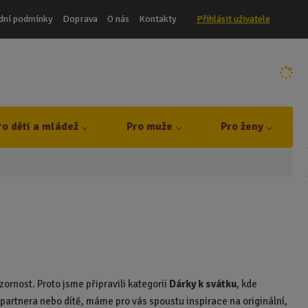
dní podmínky
Doprava
O nás
Kontakty
Přihlásit uživatele
ro děti a mládež
Pro muže
Pro ženy
ornost. Proto jsme připravili kategorii
Dárky k svátku
, kde
 partnera nebo dítě, máme pro vás spoustu inspirace na originální,