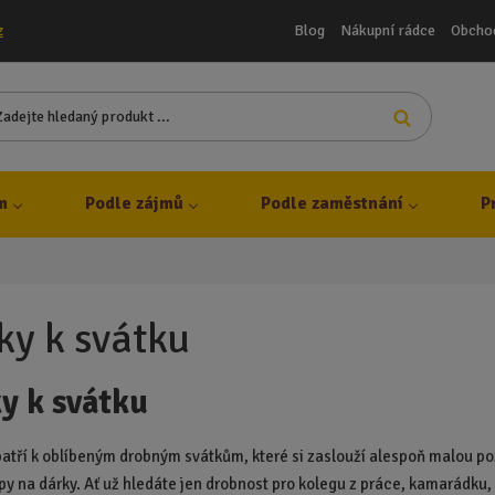
Blog
Nákupní rádce
Obcho
z
Z
Vyhledat
a
d
e
j
m
Podle zájmů
Podle zaměstnání
P
t
e
h
l
e
ky k svátku
d
a
y k svátku
n
ý
p
atří k oblíbeným drobným svátkům, které si zaslouží alespoň malou poz
r
ipy na dárky.
Ať už hledáte jen drobnost pro kolegu z práce, kamarádku,
o