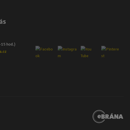
ás
–15 hod.)
a.cz