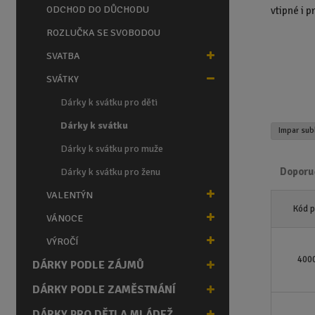
n
ODCHOD DO DŮCHODU
vtipné i p
a
ROZLUČKA SE SVOBODOU
SVATBA
SVÁTKY
Dárky k svátku pro děti
Dárky k svátku
Impar su
Dárky k svátku pro muže
Doporu
Dárky k svátku pro ženu
VALENTÝN
Ř
Kód 
a
VÁNOCE
z
VÝROČÍ
e
n
400
DÁRKY PODLE ZÁJMŮ
í
DÁRKY PODLE ZAMĚSTNÁNÍ
p
r
DÁRKY PRO DĚTI A MLÁDEŽ