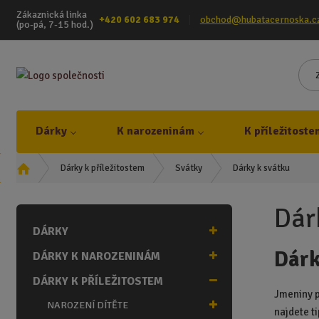
Zákaznická linka
+420 602 683 974
obchod@hubatacernoska.c
(po-pá, 7-15 hod.)
Dárky
K narozeninám
K příležitoste
Ú
Dárky k svátku
Dárky k příležitostem
Svátky
v
o
Dár
d
DÁRKY
n
í
Dárk
DÁRKY K NAROZENINÁM
s
t
DÁRKY K PŘÍLEŽITOSTEM
r
Jmeniny p
NAROZENÍ DÍTĚTE
a
najdete t