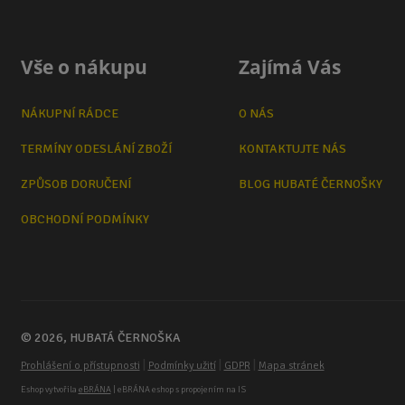
Vše o nákupu
Zajímá Vás
NÁKUPNÍ RÁDCE
O NÁS
TERMÍNY ODESLÁNÍ ZBOŽÍ
KONTAKTUJTE NÁS
ZPŮSOB DORUČENÍ
BLOG HUBATÉ ČERNOŠKY
OBCHODNÍ PODMÍNKY
© 2026, HUBATÁ ČERNOŠKA
|
|
|
Prohlášení o přístupnosti
Podmínky užití
GDPR
Mapa stránek
Eshop vytvořila
eBRÁNA
| eBRÁNA eshop s propojením na IS