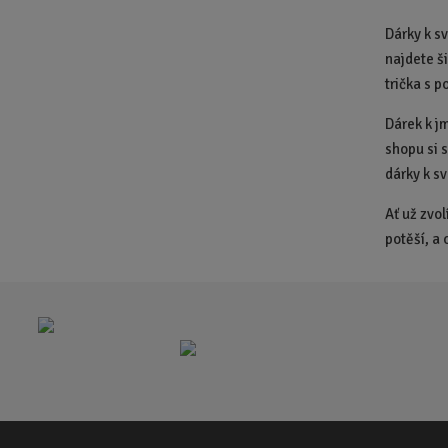
Dárky k s
najdete ši
trička s 
Dárek k j
shopu si 
dárky k sv
Ať už zvo
potěší, a