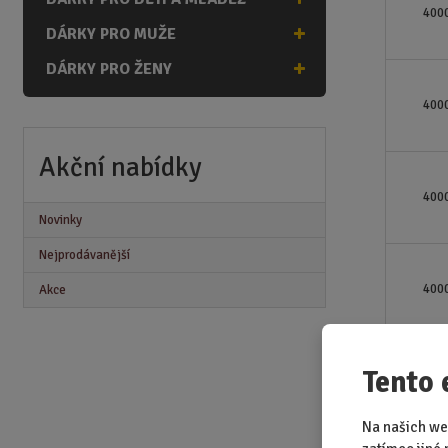
o
400
d
DÁRKY PRO MUŽE
u
DÁRKY PRO ŽENY
k
t
400
ů
Akční nabídky
400
Novinky
Nejprodávanější
400
Akce
Tento 
400
Na našich we