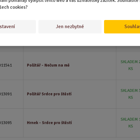
nám pomáhají vylepšit tento web a váš uživatelský zážitek. Souhlasíte 
SKLADEM 
šech cookies?
007484
Polštář - Jdu za svými sny
KS
stavení
Jen nezbytné
Souhla
SKLADEM 
007828
Tento polštář
KS
SKLADEM 
011541
Polštář - Nečum na mě
KS
SKLADEM 
013091
Polštář Srdce pro štěstí
KS
SKLADEM 
013095
Hrnek - Srdce pro štěstí
KS