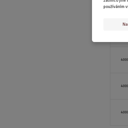
zatímco jiné 
používáním v
400
Na
400
400
400
400