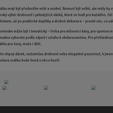
vátku mají být především milé a osobní. Nemusí být velké, ale měly by v
roký výběr drobností i pěknějších dárků, které se hodí pro každého. Od 
potiskem, až po praktické doplňky a drobné dekorace – prostě vše, co ud
meninám může být i tematický – třeba pro milovnici kávy, pro sportovce
snadno vyberete podle zájmů i vztahu k obdarovanému. Pro přehlednost 
átku pro ženy, muže i děti.
líte vtipný dárek, roztomilou drobnost nebo elegantní pozornost, k jme
 oslava svátku bude hned o něco hezčí.