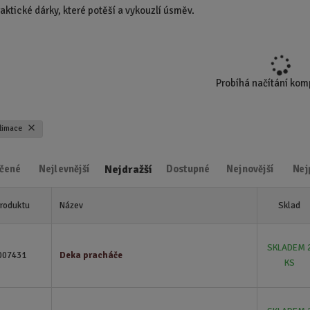
raktické dárky, které potěší a vykouzlí úsměv.
d
u
k
t
.
Probíhá načítání ko
.
.
blimace
Nejdražší
čené
Nejlevnější
Dostupné
Nejnovější
Nej
produktu
Název
Sklad
SKLADEM 
007431
Deka pracháče
KS