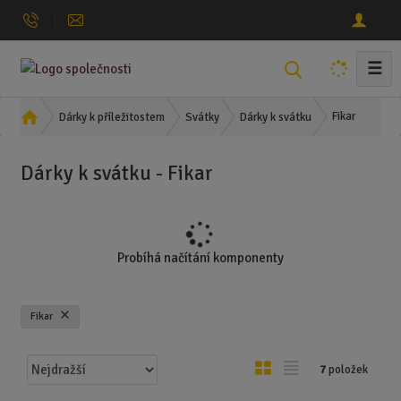
☰
V
y
h
Ú
Fikar
Dárky k příležitostem
Svátky
Dárky k svátku
l
v
o
e
Dárky k svátku - Fikar
d
d
n
a
í
t
s
t
Probíhá načítání komponenty
r
a
n
Fikar
a
Ř
O
T
7
položek
a
b
a