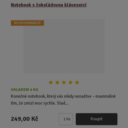
z
r
b
Notebook s čokoládovou klávesnicí
e
á
u
n
z
l
í
NEJPRODÁVANĚJŠÍ
k
k
p
o
o
r
o
v
v
d
ý
ý
u
v
v
k
ý
ý
t
p
p
ů
i
i
s
s
SKLADEM 4 KS
Konečně notebook, který vás nikdy nenaštve – maximálně
tím, že zmizí moc rychle. Slad...
249,00 Kč
Koupit
Ks
Z