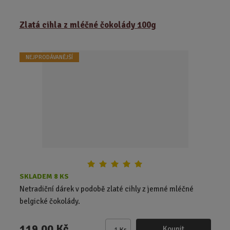
m
ě
Zlatá cihla z mléčné čokolády 100g
n
i
t
NEJPRODÁVANĚJŠÍ
p
o
č
e
t
SKLADEM 8 KS
Netradiční dárek v podobě zlaté cihly z jemné mléčné
belgické čokolády.
119,00 Kč
Koupit
Ks