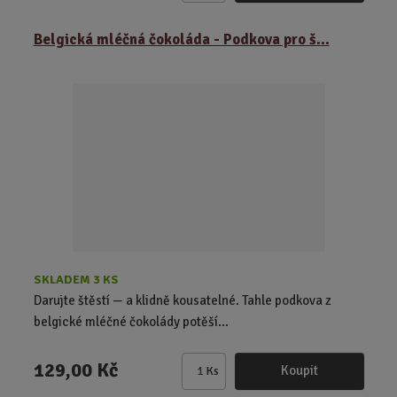
m
ě
Belgická mléčná čokoláda - Podkova pro š...
n
i
t
p
o
č
e
t
SKLADEM 3 KS
Darujte štěstí — a klidně kousatelné. Tahle podkova z
belgické mléčné čokolády potěší...
129,00 Kč
Koupit
Ks
Z