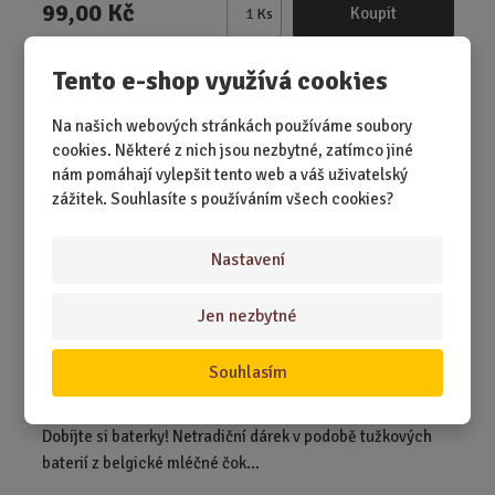
99,00 Kč
Koupit
Ks
Z
m
Tento e-shop využívá cookies
ě
Čokoládové baterky Choco Energy
n
i
Na našich webových stránkách používáme soubory
t
cookies. Některé z nich jsou nezbytné, zatímco jiné
NEJPRODÁVANĚJŠÍ
p
nám pomáhají vylepšit tento web a váš uživatelský
o
zážitek. Souhlasíte s používáním všech cookies?
č
e
Nastavení
t
Jen nezbytné
Souhlasím
SKLADEM 34 KS
Dobijte si baterky! Netradiční dárek v podobě tužkových
baterií z belgické mléčné čok...