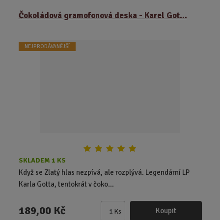
m
ě
Čokoládová gramofonová deska - Karel Got...
n
i
t
NEJPRODÁVANĚJŠÍ
p
o
č
e
t
SKLADEM 1 KS
Když se Zlatý hlas nezpívá, ale rozplývá. Legendární LP
Karla Gotta, tentokrát v čoko...
189,00 Kč
Koupit
Ks
Z