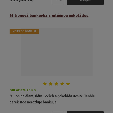
Z
m
ě
Milionová bankovka s mléčnou čokoládou
n
i
t
NEJPRODÁVANĚJŠÍ
p
o
č
e
t
SKLADEM 20 KS
Milion na dlani, údiv v očích a čokoláda uvnitř. Tenhle
dárek sice nerozbije banku, a...