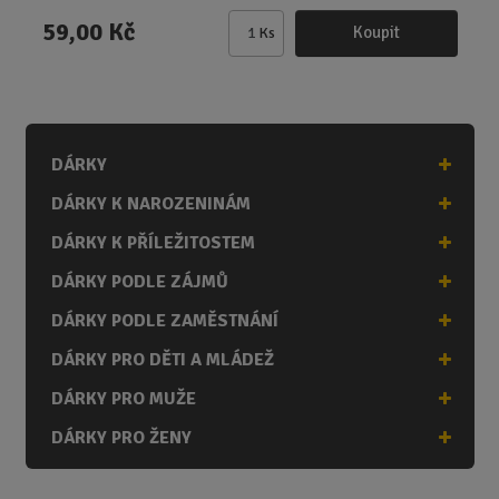
59,00 Kč
Koupit
Ks
Z
m
ě
n
i
DÁRKY
t
p
DÁRKY K NAROZENINÁM
o
č
DÁRKY K PŘÍLEŽITOSTEM
e
DÁRKY PODLE ZÁJMŮ
t
DÁRKY PODLE ZAMĚSTNÁNÍ
DÁRKY PRO DĚTI A MLÁDEŽ
DÁRKY PRO MUŽE
DÁRKY PRO ŽENY