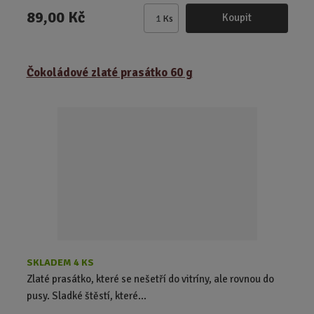
89,00 Kč
Koupit
Ks
Z
m
ě
Čokoládové zlaté prasátko 60 g
n
i
t
p
o
č
e
t
SKLADEM 4 KS
Zlaté prasátko, které se nešetří do vitríny, ale rovnou do
pusy. Sladké štěstí, které...