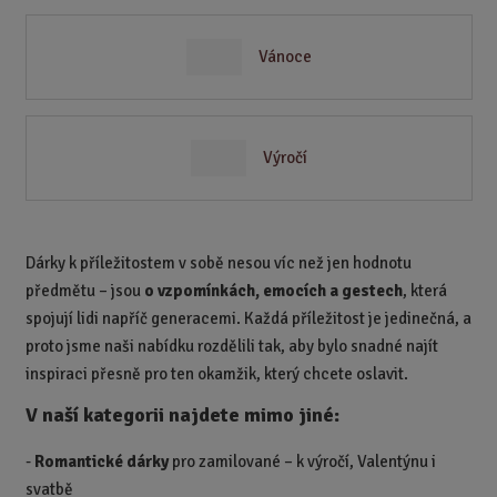
Vánoce
Výročí
Dárky k příležitostem v sobě nesou víc než jen hodnotu
předmětu – jsou
o vzpomínkách, emocích a gestech
, která
spojují lidi napříč generacemi. Každá příležitost je jedinečná, a
proto jsme naši nabídku rozdělili tak, aby bylo snadné najít
inspiraci přesně pro ten okamžik, který chcete oslavit.
V naší kategorii najdete mimo jiné:
-
Romantické dárky
pro zamilované – k výročí, Valentýnu i
svatbě