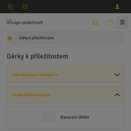
☰
V
y
h
Ú
Dárky k příležitostem
l
v
o
e
Dárky k příležitostem
d
d
n
a
í
t
Zobrazit popis kategorie
s
t
r
Skrýt další kategorie
a
n
a
Narození dítěte