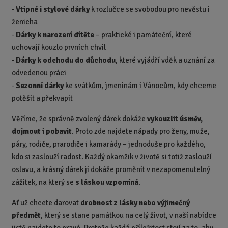
-
Vtipné i stylové dárky
k rozlučce se svobodou pro nevěstu i
ženicha
-
Dárky k narození dítěte
– praktické i památeční, které
uchovají kouzlo prvních chvil
-
Dárky k odchodu do důchodu
, které vyjádří vděk a uznání za
odvedenou práci
-
Sezonní dárky
ke svátkům, jmeninám i Vánocům, kdy chceme
potěšit a překvapit
Věříme, že správně zvolený dárek dokáže
vykouzlit úsměv,
dojmout i pobavit
. Proto zde najdete nápady pro ženy, muže,
páry, rodiče, prarodiče i kamarády – jednoduše pro každého,
kdo si zaslouží radost. Každý okamžik v životě si totiž zaslouží
oslavu, a krásný dárek ji dokáže proměnit v nezapomenutelný
zážitek, na který se
s láskou vzpomíná
.
Ať už chcete darovat
drobnost z lásky nebo výjimečný
předmět
, který se stane památkou na celý život, v naší nabídce