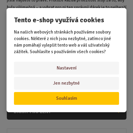
jistě najdete to pravé. Protože každá příležitost stojí za to, aby
byla výjimečná – a vybrat pro ni ten správný dárek je to nejhezčí
gesto, jaké můžete udělat.
Tento e-shop využívá cookies
Na našich webových stránkách používáme soubory
DÁRKY
cookies. Některé z nich jsou nezbytné, zatímco jiné
nám pomáhají vylepšit tento web a váš uživatelský
DÁRKY K NAROZENINÁM
zážitek. Souhlasíte s používáním všech cookies?
DÁRKY K PŘÍLEŽITOSTEM
Nastavení
DÁRKY PODLE ZÁJMŮ
DÁRKY PODLE ZAMĚSTNÁNÍ
Jen nezbytné
DÁRKY PRO DĚTI A MLÁDEŽ
Souhlasím
DÁRKY PRO MUŽE
DÁRKY PRO ŽENY