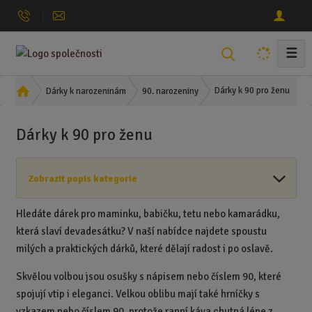
☰
V
y
h
Ú
Dárky k 90 pro ženu
Dárky k narozeninám
90. narozeniny
l
v
o
e
Dárky k 90 pro ženu
d
d
n
a
í
t
Zobrazit popis kategorie
s
t
r
Hledáte dárek pro maminku, babičku, tetu nebo kamarádku,
a
která slaví devadesátku? V naší nabídce najdete spoustu
n
milých a praktických dárků, které dělají radost i po oslavě.
a
Skvělou volbou jsou osušky s nápisem nebo číslem 90, které
spojují vtip i eleganci. Velkou oblibu mají také hrníčky s
vzkazem nebo číslem 90, protože ranní káva chutná lépe z