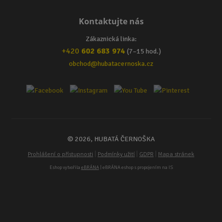
Kontaktujte nás
Zákaznická linka:
+420
602 683 974
(7–15 hod.)
obchod@hubatacernoska.cz
© 2026, HUBATÁ ČERNOŠKA
|
|
|
Prohlášení o přístupnosti
Podmínky užití
GDPR
Mapa stránek
Eshop vytvořila
eBRÁNA
| eBRÁNA eshop s propojením na IS