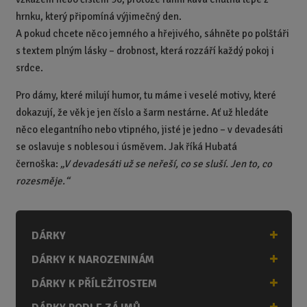
hrnku, který připomíná výjimečný den.
A pokud chcete něco jemného a hřejivého, sáhněte po polštáři
s textem plným lásky – drobnost, která rozzáří každý pokoj i
srdce.
Pro dámy, které milují humor, tu máme i veselé motivy, které
dokazují, že věk je jen číslo a šarm nestárne. Ať už hledáte
něco elegantního nebo vtipného, jisté je jedno – v devadesáti
se oslavuje s noblesou i úsměvem.
Jak říká Hubatá
černoška:
„V devadesáti už se neřeší, co se sluší. Jen to, co
rozesměje.“
DÁRKY
DÁRKY K NAROZENINÁM
DÁRKY K PŘÍLEŽITOSTEM